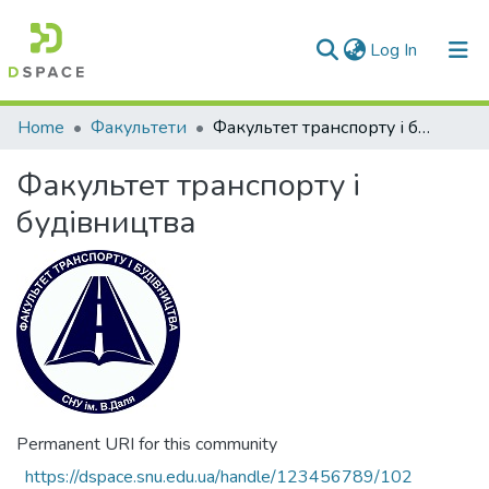
(current)
Log In
Communities & Collections
Home
Факультети
Факультет транспорту і будівництва
All of DSpace
Факультет транспорту і
Statistics
будівництва
Permanent URI for this community
https://dspace.snu.edu.ua/handle/123456789/102