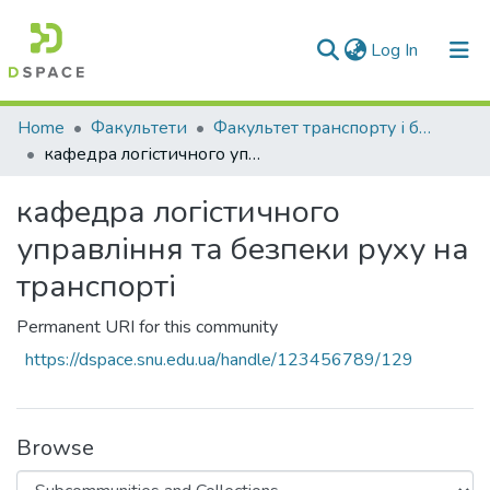
(current)
Log In
Communities & Collections
Home
Факультети
Факультет транспорту і будівництва
кафедра логістичного управління та безпеки руху на транспорті
All of DSpace
кафедра логістичного
Statistics
управління та безпеки руху на
транспорті
Permanent URI for this community
https://dspace.snu.edu.ua/handle/123456789/129
Browse