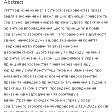
Abstract
статті здійснено аналіз сутності верховенства права
задля виконання найважливіших функцій правової та
соціальної держави через призму судової практики як
орієнтира впровадження цього принципу в праві
соціального забезпечення. Наголошено на відсутності
єдиної наукової думки щодо визначення поняття
«верховенство права», та зауважено на
двохаспектності цього терміну як підходу, на який
орієнтує Основний Закон, що закріплює в Україні
принцип верховенства права через найвищу
юридичну силу Конституції України. Зазначено про
наявність обов’язкових елементів «верховенство
права» та наведено приклади їх тлумачення в судовій
практиці. Також в статті проведено дослідження
показників надходження та розгляду в
адміністративних судах України справ у сфері
соціального забезпечення упродовж 2019-2022 років