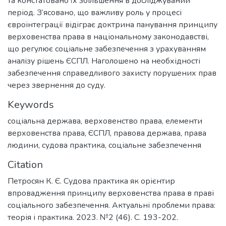
та констатовано їх збільшення в досліджуваний
період. З’ясовано, що важливу роль у процесі
євроінтеграції відіграє доктрина панування принципу
верховенства права в національному законодавстві,
що регулює соціальне забезпечення з урахуванням
аналізу рішень ЄСПЛ. Наголошено на необхідності
забезпечення справедливого захисту порушених прав
через звернення до суду.
Keywords
соціальна держава
,
верховенство права
,
елементи
верховенства права
,
ЄСПЛ
,
правова держава
,
права
людини
,
судова практика
,
соціальне забезпечення
Citation
Петросян К. Є. Судова практика як орієнтир
впровадження принципу верховенства права в праві
соціального забезпечення. Актуальні проблеми права:
теорія і практика. 2023. №2 (46). С. 193-202.