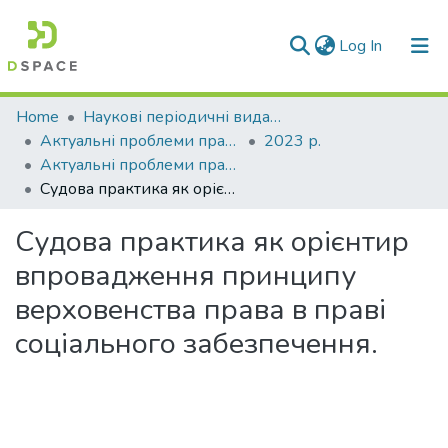
(current)
Log In
Communities & Collections
Home
Наукові періодичні видання СНУ ім. В. Даля
Актуальні проблеми права: теорія і практика
2023 р.
All of DSpace
Актуальні проблеми права: теорія і практика № 2 (46) (2023)
Судова практика як орієнтир впровадження принципу верховенства права в праві соціального забезпечення.
Statistics
Судова практика як орієнтир
впровадження принципу
верховенства права в праві
соціального забезпечення.