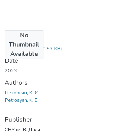
No
Files
Thumbnail
193-202.pdf
(770.53 KB)
Available
Date
2023
Authors
Петросян, К. Є.
Petrosyan, K. E.
Publisher
СНУ ім. В. Даля