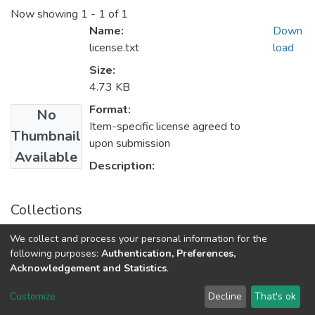
Now showing
1 - 1 of 1
Name:
Down
license.txt
load
Size:
4.73 KB
Format:
No
Item-specific license agreed to
Thumbnail
upon submission
Available
Description:
Collections
Теоретичні і прикладні проблеми психології. – 2020 р.
We collect and process your personal information for the
following purposes:
Authentication, Preferences,
Acknowledgement and Statistics
.
Dspace & Volodymyr Dahl East Ukrainian National University
copyright © 2002-2026
LYRASIS
Customize
Decline
That's ok
Cookie settings
End User Agreement
Send Feedback