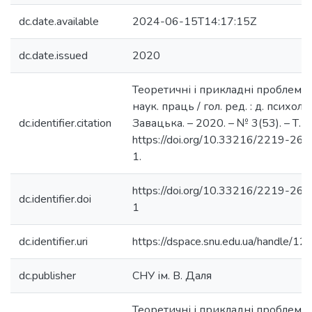
dc.date.available
2024-06-15T14:17:15Z
dc.date.issued
2020
Теоретичні і прикладні проблеми пс
наук. праць / гол. ред. : д. психол. н
dc.identifier.citation
Завацька. – 2020. – № 3(53). – Т.1. 
https://doi.org/10.33216/2219-2
1.
https://doi.org/10.33216/2219-2
dc.identifier.doi
1
dc.identifier.uri
https://dspace.snu.edu.ua/handle/
dc.publisher
СНУ ім. В. Даля
Теоретичні і прикладні проблеми п