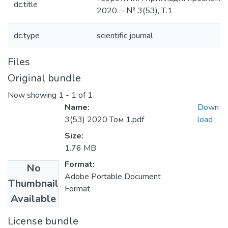
dc.title
2020. – № 3(53), Т.1
dc.type
scientific journal
Files
Original bundle
Now showing
1 - 1 of 1
Name:
Down
3(53) 2020 Том 1.pdf
load
Size:
1.76 MB
Format:
No
Adobe Portable Document
Thumbnail
Format
Available
License bundle