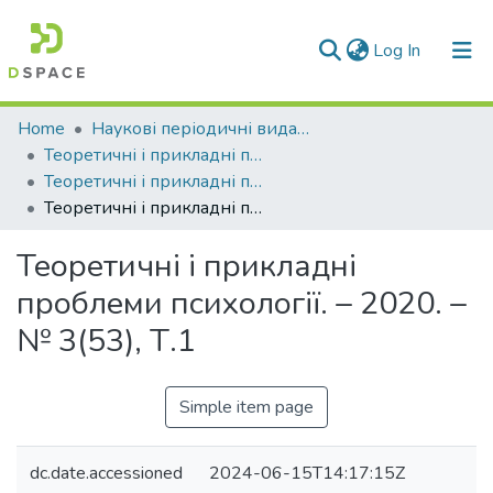
(current)
Log In
Communities & Collections
Home
Наукові періодичні видання СНУ ім. В. Даля
Теоретичні і прикладні проблеми психології та соціальної роботи
All of DSpace
Теоретичні і прикладні проблеми психології. – 2020 р.
Теоретичні і прикладні проблеми психології. – 2020. – № 3(53), Т.1
Statistics
Теоретичні і прикладні
проблеми психології. – 2020. –
№ 3(53), Т.1
Simple item page
dc.date.accessioned
2024-06-15T14:17:15Z