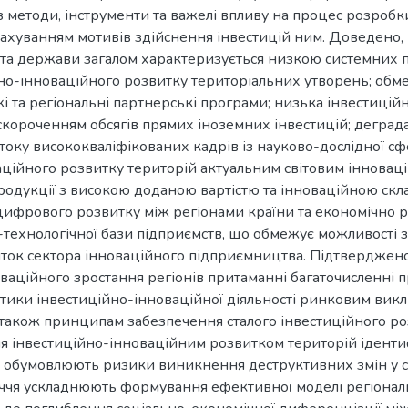
з методи, інструменти та важелі впливу на процес розробки
рахуванням мотивів здійснення інвестицій ним. Доведено,
 та держави загалом характеризується низкою системних п
но-інноваційного розвитку територіальних утворень; обмеж
і та регіональні партнерські програми; низька інвестиційн
короченням обсягів прямих іноземних інвестицій; деграда
дтоку висококваліфікованих кадрів із науково-дослідної сф
аційного розвитку територій актуальним світовим іннова
родукції з високою доданою вартістю та інноваційною ск
 цифрового розвитку між регіонами країни та економічно
технологічної бази підприємств, що обмежує можливості зд
иток сектора інноваційного підприємництва. Підтверджено
ваційного зростання регіонів притаманні багаточисленні п
ики інвестиційно-інноваційної діяльності ринковим виклика
а також принципам забезпечення сталого інвестиційного ро
ня інвестиційно-інноваційним розвитком територій іденти
і обумовлюють ризики виникнення деструктивних змін у с
іччя ускладнюють формування ефективної моделі регіональ