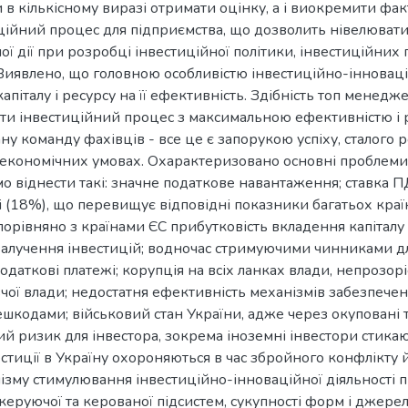
и в кількісному виразі отримати оцінку, а і виокремити фа
ційний процес для підприємства, що дозволить нівелювати
 дії при розробці інвестиційної політики, інвестиційних п
иявлено, що головною особливістю інвестиційно-інновацій
апіталу і ресурсу на її ефективність. Здібність топ менед
ти інвестиційний процес з максимальною ефективністю і р
ну команду фахівців - все це є запорукою успіху, сталого 
х економічних умовах. Охарактеризовано основні проблем
о віднести такі: значне податкове навантаження; ставка П
і (18%), що перевищує відповідні показники багатьох кра
 порівняно з країнами ЄС прибутковість вкладення капітал
алучення інвестицій; водночас стримуючими чинниками дл
 податкові платежі; корупція на всіх ланках влади, непрозо
ої влади; недостатня ефективність механізмів забезпечення
кодами; військовий стан України, адже через окуповані те
ий ризик для інвестора, зокрема іноземні інвестори стика
естиції в Україну охороняються в час збройного конфлікту 
зму стимулювання інвестиційно-інноваційної діяльності п
 керуючої та керованої підсистем, сукупності форм і джере