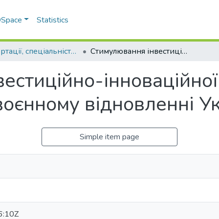
 DSpace
Statistics
Дисертації, спеціальність 051 – Економіка
Стимулювання інвестиційно-інноваційної діяльності підприємств у повоєнному відновленні України
естиційно-інноваційної 
воєнному відновленні У
Simple item page
6:10Z