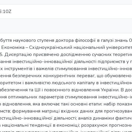
6:10Z
буття наукового ступеня доктора філософії в галузі знань 0
 Економіка – Східноукраїнський національний університет і
025. Дисертацію присвячено дослідженню сучасних теорет
ння інвестиційно-інноваційної діяльності підприємств у 
их інструментів і важелів стимулювання інвестиційно-іннов
рення безперечних конкурентних переваг, що обумовлено 
ріоритетом і важливістю людського капіталу в інвестиційно
безпечення та ШІ і повоєнного відновлення України. В д
ня оптимальних параметрів стимулювання інвестиційно-ін
 відновлення, яка включає такі основні етапи: набір пока
иємств; формування матриці вхідних даних для прогнозува
стиційно-інноваційної діяльності; аналіз динаміки фактич
а національні тенденції в економіці; розрахунок прогноз