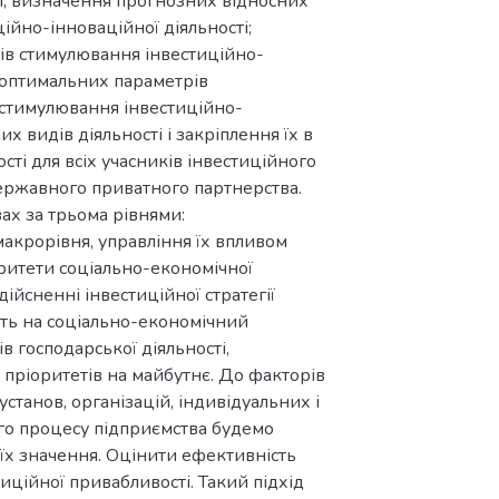
і; визначення прогнозних відносних
ійно-інноваційної діяльності;
рів стимулювання інвестиційно-
я оптимальних параметрів
 стимулювання інвестиційно-
х видів діяльності і закріплення їх в
ті для всіх учасників інвестиційного
 державного приватного партнерства.
ах за трьома рівнями:
макрорівня, управління їх впливом
ритети соціально-економічної
йсненні інвестиційної стратегії
ть на соціально-економічний
в господарської діяльності,
пріоритетів на майбутнє. До факторів
 установ, організацій, індивідуальних і
ого процесу підприємства будемо
 їх значення. Оцінити ефективність
ційної привабливості. Такий підхід