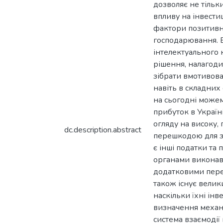
дозволяє не тільк
впливу на інвести
фактори позитивної
господарювання. В
інтелектуального к
рішення, налагоди
зібрати вмотивова
навіть в складни
на сьогодні можем
прибуток в Україн
огляду на високу,
dc.description.abstract
перешкодою для з
є інші податки та
органами виконавч
додатковими переш
також існує велик
наскільки їхні інв
визначення механі
система взаємодії