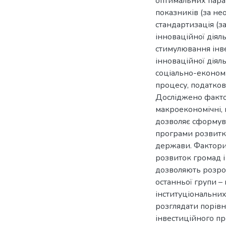
оптимальних пара
показників (за не
стандартизація (з
інноваційної діял
стимулювання інве
інноваційної діяль
соціально-економі
процесу, податков
Досліджено факто
макроекономічні, 
дозволяє сформува
програми розвитку
держави. Фактори
розвиток громад і
дозволяють розроб
останньої групи – 
інституціональних
розглядати порівн
інвестиційного пр