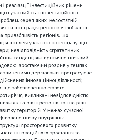
 і реалізації інвестиційних рішень
 що сучасний стан інвестиційного
роблем, серед яких: недостатній
ена інтеграція регіонів у глобальні
а привабливість регіонів, що
ція інтелектуального потенціалу, що
ери; невідповідність стратегічних
ційним тенденціям; критично низький
ладовою; зростаючий розрив у темпах
 розвиненими державами; прогресуюче
ійснення інноваційної діяльності;
, що забезпеченню сталого
ротиріччя, викликані невідповідністю
м як на рівні регіонів, та і на рівні
звитку територій. У межах сучасної
фіковано низку внутрішніх
труктурі просторового розвитку.
ного інноваційного зростання та