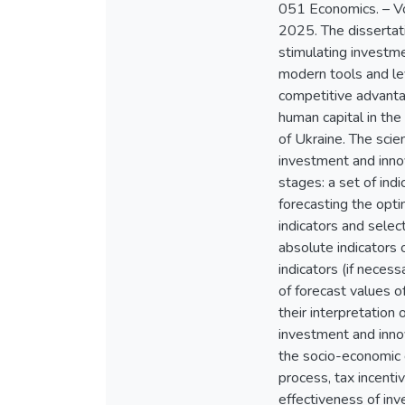
051 Economics. – Vol
2025. The dissertat
stimulating investme
modern tools and lev
competitive advantag
human capital in th
of Ukraine. The scie
investment and innov
stages: a set of indi
forecasting the opti
indicators and selec
absolute indicators 
indicators (if neces
of forecast values o
their interpretation
investment and innov
the socio-economic 
process, tax incenti
effectiveness of in