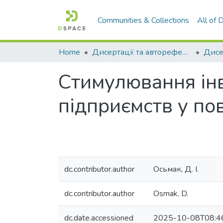
Communities & Collections
All of
Home
Дисертації та автореферати дисертацій
Стимулювання інв
підприємств у по
dc.contributor.author
Осьмак, Д. І.
dc.contributor.author
Osmak, D.
dc.date.accessioned
2025-10-08T08:4