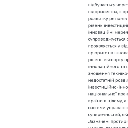
відбувається чере
підприємства, з в
розвитку регіонів
рівень інвестицій
інноваційні мереж
супроводжується с
проявляється у ві
пріоритетів іннов
рівень експорту п
інноваційного та
зношення техніко-
недостатній розв
інвестиційно-інно
національної практ
країни в цілому, 
системи управлін
суперечностей, як
Зазначені протир