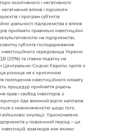
ктори позитивного і негативного
 негативний вплив і підсилити
роєктів і програм суб’єктів
ної діяльності підприємства є вплив
жерів приймати правильні інвестиційні
езультативністю на підприємстві,
розвитку суб’єкта господарювання
и інвестиційного середовища України
ДВ (20%) та ставка податку на
їн Центрально-Східної Європи; проте з
у ця різниця не є критичною
я поліпшення інвестиційного клімату
рість процедур прийняття рішень
 прав і свобод інвесторів, є
риторії йде великий відтік капіталів;
ються з невизначеністю щодо того,
й військової окупації. Удосконалено
ідприємств у повоєнний період – це
л інвестицій‚ взаємодія між якими