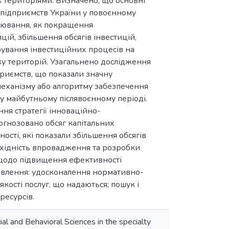
 територіями. Визначено, що основні
і підприємств України у повоєнному
улювання, як покращення
ій, збільшення обсягів інвестицій,
рування інвестиційних процесів на
у територій. Узагальнено дослідження
дприємств, що показали значну
механізму або алгоритму забезпечення
у майбутньому післявоєнному періоді.
ня стратегії інноваційно-
огнозовано обсяг капітальних
ості, які показали збільшення обсягів
бхідність впровадження та розробки
 щодо підвищення ефективності
новлення: удосконалення нормативно-
кості послуг, що надаються; пошук і
ресурсів.
al and Behavioral Sciences in the specialty