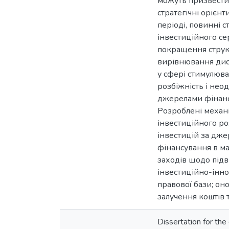
можуть призвести 
стратегічні орієн
періоді, повинні 
інвестиційного се
покращення структ
вирівнювання дис
у сфері стимулюва
розбіжність і не
джерелами фінансу
Розроблені механі
інвестиційного ро
інвестицій за дже
фінансування в ма
заходів щодо під
інвестиційно-інно
правової бази; он
залучення коштів 
Dissertation for the