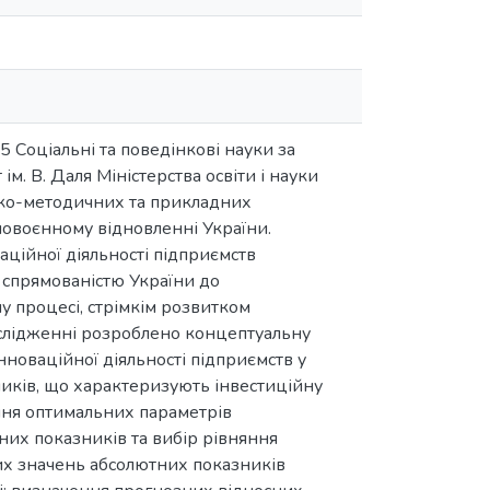
5 Соціальні та поведінкові науки за
м. В. Даля Міністерства освіти і науки
ико-методичних та прикладних
повоєнному відновленні України.
аційної діяльності підприємств
спрямованістю України до
му процесі, стрімкім розвитком
ослідженні розроблено концептуальну
новаційної діяльності підприємств у
зників, що характеризують інвестиційну
ння оптимальних параметрів
них показників та вибір рівняння
них значень абсолютних показників