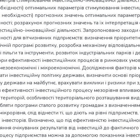
метрів стимулювання інвестиційно-інноваційної діяльност
обхідності) оптимальних параметрів стимулювання інвестиц
а необхідності) прогнозних значень оптимальних парамет
ьності; розрахунок прогнозних значень та їх інтерпретаці
стиційно-інноваційної діяльності. Запропоновано заходи
ності для вітчизняних підприємств: визначення пріоритетни
чній програмі розвитку, розробка механізму відповідальнос
і пільги та інструменти, розвиток індустріальних парків і
ри ефективності інвестиційних процесів в ринкових умов
мезоекономічні і мікроекономічні. Дослідження факторів 
ти інвестиційну політику держави, визначити основі пріо
 держави на майбутнє, врахувати виклики і ризики при зді
 ефективності інвестиційного процесу мезорівня впливаю
 територій, особливості територіального розташування виді
ляти програми сталого розвитку громадам з визначенням 
мікрорівня, слід віднести ті, що діють на рівні підприємств,
 інвесторів. Визначено, що під ефективністю інвестиційн
яння очікуваних результатів від інвестицій до фактичного
оцесу підприємства можна за допомогою показника інвести