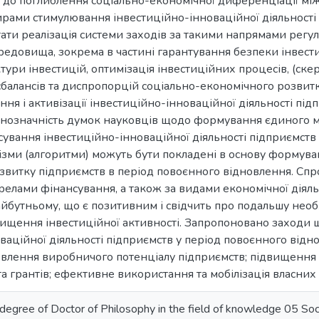
до поглиблення соціально-економічної диференціації між
тирами стимулювання інвестиційно-інноваційної діяльност
стати реалізація системи заходів за такими напрямами рег
редовища, зокрема в частині гарантування безпеки інвестиц
ури інвестицій, оптимізація інвестиційних процесів, (ске
балансів та диспропорцій соціально-економічного розвитк
ння і активізації інвестиційно-інноваційної діяльності пі
однозначність думок науковців щодо формування єдиного 
вання інвестиційно-інноваційної діяльності підприємств 
зми (алгоритми) можуть бути покладені в основу формуван
звитку підприємств в період повоєнного відновлення. Спр
релами фінансування, а також за видами економічної діяльн
йбутньому, що є позитивним і свідчить про подальшу нео
вищення інвестиційної активності. Запропоновано заходи
ваційної діяльності підприємств у період повоєнного від
овлення виробничого потенціалу підприємств; підвищення я
та грантів; ефективне використання та мобілізація власних 
 degree of Doctor of Philosophy in the field of knowledge 05 Soci