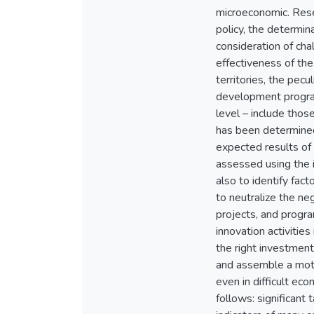
microeconomic. Rese
policy, the determin
consideration of cha
effectiveness of th
territories, the pecu
development programs
level – include those
has been determined
expected results of 
assessed using the i
also to identify fac
to neutralize the n
projects, and progra
innovation activities
the right investment
and assemble a moti
even in difficult e
follows: significan