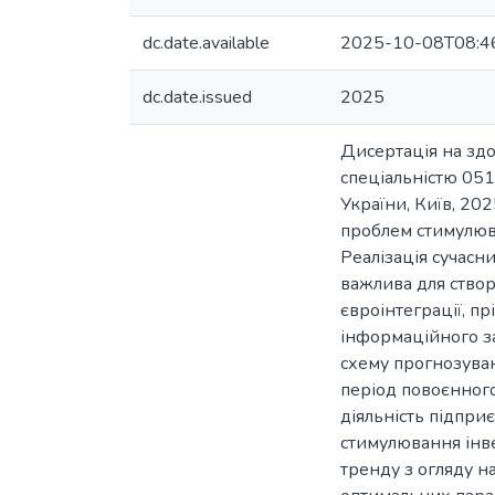
dc.date.available
2025-10-08T08:4
dc.date.issued
2025
Дисертація на здо
спеціальністю 051
України, Київ, 2
проблем стимулюва
Реалізація сучасн
важлива для ство
євроінтеграції, п
інформаційного за
схему прогнозуван
період повоєнного
діяльність підпр
стимулювання інве
тренду з огляду н