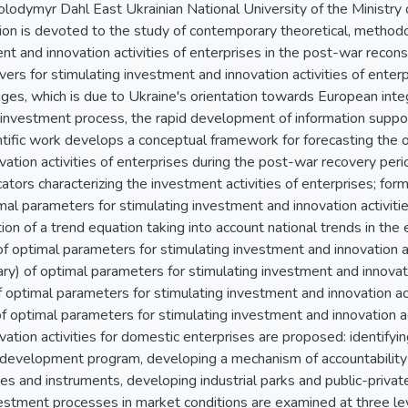
odymyr Dahl East Ukrainian National University of the Ministry o
ion is devoted to the study of contemporary theoretical, methodo
nt and innovation activities of enterprises in the post-war recon
ers for stimulating investment and innovation activities of enterp
es, which is due to Ukraine's orientation towards European integr
e investment process, the rapid development of information suppo
ntific work develops a conceptual framework for forecasting the 
ation activities of enterprises during the post-war recovery peri
cators characterizing the investment activities of enterprises; form
mal parameters for stimulating investment and innovation activitie
tion of a trend equation taking into account national trends in the
of optimal parameters for stimulating investment and innovation ac
sary) of optimal parameters for stimulating investment and innovatio
f optimal parameters for stimulating investment and innovation acti
 of optimal parameters for stimulating investment and innovation a
ation activities for domestic enterprises are proposed: identifying
development program, developing a mechanism of accountability fo
ves and instruments, developing industrial parks and public-privat
vestment processes in market conditions are examined at three 