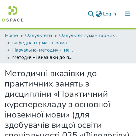
(current)
Log In
Communities & Collections
Home
Факультети
Факультет гуманітарних та соціальних наук
кафедра германо-романської філології та перекладу
All of DSpace
Навчально-методичні матеріали (КГРФтаП)
Методичні вказівки до практичних занять з дисципліни «Практичний курсперекладу з основної іноземної мови» (для здобувачів вищої освіти спеціальності 035 «Філологія»)
Statistics
Методичні вказівки до
практичних занять з
дисципліни «Практичний
курсперекладу з основної
іноземної мови» (для
здобувачів вищої освіти
спеціальності 035 «Філологія»)