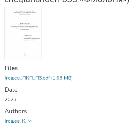
Files
Ігошев_ПКП_ПЗ.pdf
(1.63 MB)
Date
2023
Authors
Ігошев, К. М.