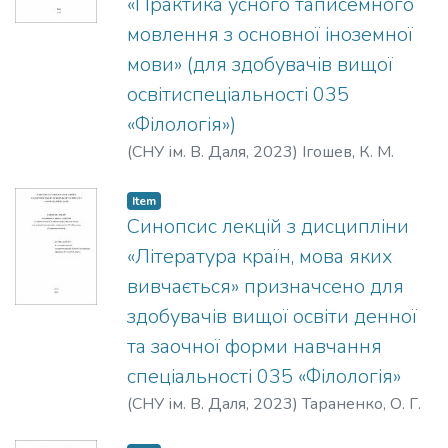
«Практика усного таписемного
мовлення з основної іноземної
мови» (для здобувачів вищої
освітиспеціальності 035
«Філологія»)
(
СНУ ім. В. Даля
,
2023
)
Ігошев, К. М.
Item
Синопсис лекцій з дисципліни
«Література країн, мова яких
вивчається» призначсено для
здобувачів вищої освіти денної
та заочної форми навчання
спеціальності 035 «Філологія»
(
СНУ ім. В. Даля
,
2023
)
Тараненко, О. Г.