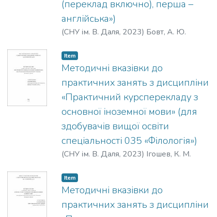
(переклад включно), перша –
англійська»)
(
СНУ ім. В. Даля
,
2023
)
Бовт, А. Ю.
Item
Методичні вказівки до
практичних занять з дисципліни
«Практичний курсперекладу з
основної іноземної мови» (для
здобувачів вищої освіти
спеціальності 035 «Філологія»)
(
СНУ ім. В. Даля
,
2023
)
Ігошев, К. М.
Item
Методичні вказівки до
практичних занять з дисципліни