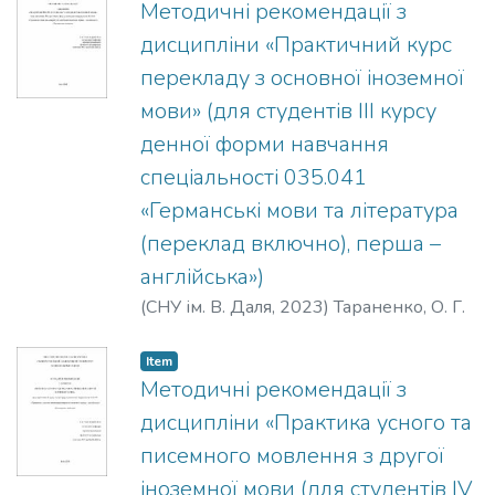
Методичні рекомендації з
дисципліни «Практичний курс
перекладу з основної іноземної
мови» (для студентів ІІІ курсу
денної форми навчання
спеціальності 035.041
«Германські мови та література
(переклад включно), перша –
англійська»)
(
СНУ ім. В. Даля
,
2023
)
Тараненко, О. Г.
Item
Методичні рекомендації з
дисципліни «Практика усного та
писемного мовлення з другої
іноземної мови (для студентів ІV