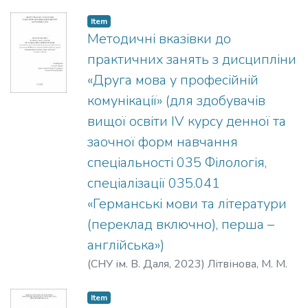
Item
Методичні вказівки до
практичних занять з дисципліни
«Друга мова у професійній
комунікації» (для здобувачів
вищої освіти ІV курсу денної та
заочної форм навчання
спеціальності 035 Філологія,
спеціалізації 035.041
«Германські мови та літератури
(переклад включно), перша –
англійська»)
(
СНУ ім. В. Даля
,
2023
)
Літвінова, М. М.
Item