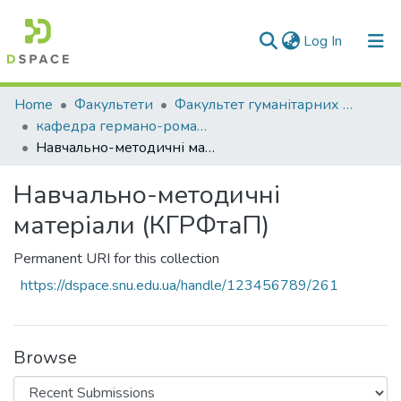
(current)
Log In
Communities & Collections
Home
Факультети
Факультет гуманітарних та соціальних наук
кафедра германо-романської філології та перекладу
All of DSpace
Навчально-методичні матеріали (КГРФтаП)
Statistics
Навчально-методичні
матеріали (КГРФтаП)
Permanent URI for this collection
https://dspace.snu.edu.ua/handle/123456789/261
Browse