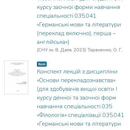
курсу заочної форми навчання
спеціальності 035.041
«Германські мови та літератури
(переклад включно), перша –
англійська»)
(
СНУ ім. В. Даля
,
2023
)
Тараненко, О. Г.
Item
Конспект лекцій з дисципліни
«Основи перекладознавства»
(для здобувачів вищої освіти І
курсу денної та заочної форм
навчання спеціальності 035
«Філологія» спеціалізації 035.041
«Германські мови та літератури