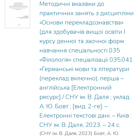
Методичні вказівки до
практичних занять з дисципліни
«Основи перекладознавства»
(для здобувачів вищої освіти І
курсу денної та заочної форм
навчання спеціальності 035
«Філологія» спеціалізації 035.041
«Германські мови та літератури
(переклад включно), перша –
англійська [Електронний
ресурс] / СНУ ім. В. Даля ; уклад.
А. Ю. Бовт ; [вид. 2-ге]. –
Електронні текстові дані. – Київ :
СНУ ім. В. Даля, 2023. – 24 с.
(
СНУ ім. В. Даля
,
2023
)
Бовт, А. Ю.