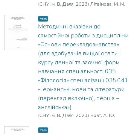
(
СНУ ім. В. Даля
,
2023
)
Літвінова, М. М.
Item
Методичні вказівки до
самостійної роботи з дисципліни
«Основи перекладознавства»
(для здобувачів вищої освіти І
курсу денної та заочної форм
навчання спеціальності 035
«Філологія» спеціалізації 035.041
«Германські мови та літератури
(переклад включно), перша –
англійська»)
(
СНУ ім. В. Даля
,
2023
)
Бовт, А. Ю.
Item