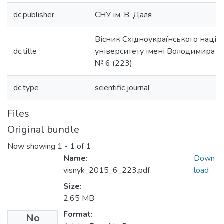
dc.publisher
СНУ ім. В. Даля
Вісник Східноукраїнського націо
dc.title
університету імені Володимира Да
№ 6 (223).
dc.type
scientific journal
Files
Original bundle
Now showing
1 - 1 of 1
Name:
Down
visnyk_2015_6_223.pdf
load
Size:
2.65 MB
Format:
No