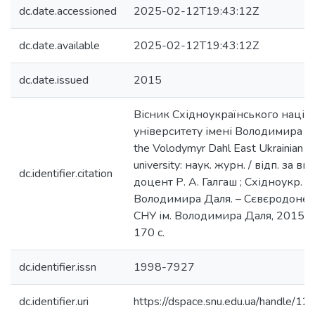
dc.date.accessioned
2025-02-12T19:43:12Z
dc.date.available
2025-02-12T19:43:12Z
dc.date.issued
2015
Вісник Східноукраїнського націо
університету імені Володимира Дал
the Volodymyr Dahl East Ukrainian na
university: наук. журн. / відп. за вип. 
dc.identifier.citation
доцент Р. А. Галгаш ; Східноукр. на
Володимира Даля. – Сєвєродонец
СНУ ім. Володимира Даля, 2015. –
170 с.
dc.identifier.issn
1998-7927
dc.identifier.uri
https://dspace.snu.edu.ua/handle/