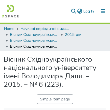
(current)
Log In
Communities & Collections
Home
Наукові періодичні видання СНУ ім. В. Даля
Вісник Східноукраїнського національного університету імені В. Даля
2015 рік
All of DSpace
Вісник Східноукраїнського національного університету імені Володимира Даля № 6 (223) 2015
Вісник Східноукраїнського національного університету імені Володимира Даля. – 2015. – № 6 (223).
Statistics
Вісник Східноукраїнського
національного університету
імені Володимира Даля. –
2015. – № 6 (223).
Simple item page