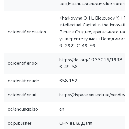
національної економіки загалом
Kharkovyna O. H., Bielousov Y. I. Fu
Intellectual Capital in the Innovat
dc.identifier.citation
Вісник Східноукраїнського нац
університету імені Володимира
6 (292). С. 49-56.
https://doi.org/10.33216/1998
dc.identifier.doi
6-49-56
dc.identifier.udc
658.152
dc.identifier.uri
https://dspace.snu.edu.ua/handl
dc.language.iso
en
dc.publisher
СНУ ім. В. Даля