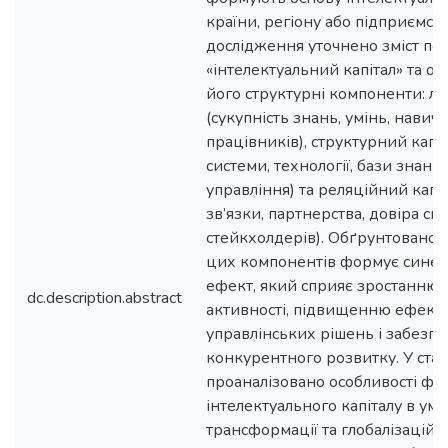
країни, регіону або підприємст
дослідження уточнено зміст по
«інтелектуальний капітал» та о
його структурні компоненти: л
(сукупність знань, умінь, навичо
працівників), структурний капіт
системи, технології, бази знань,
управління) та реляційний капіт
зв’язки, партнерства, довіра сп
стейкхолдерів). Обґрунтовано,
цих компонентів формує сине
ефект, який сприяє зростанню 
dc.description.abstract
активності, підвищенню ефекти
управлінських рішень і забезп
конкурентного розвитку. У стат
проаналізовано особливості фу
інтелектуального капіталу в ум
трансформації та глобалізаційн