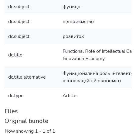
dc.subject
функції
dc.subject
підприємство
dc.subject
розвиток
Functional Role of Intellectual Capit
dc.title
Innovation Economy.
Функціональна роль інтелектуа
dc.title.alternative
в інноваційній економіці.
dc.type
Article
Files
Original bundle
Now showing
1 - 1 of 1