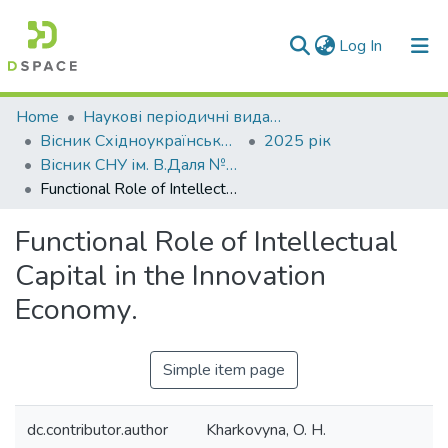
(current)
Log In
Communities & Collections
Home
Наукові періодичні видання СНУ ім. В. Даля
Вісник Східноукраїнського національного університету імені В. Даля
2025 рік
All of DSpace
Вісник СНУ ім. В.Даля № 6 (292) 2025
Functional Role of Intellectual Capital in the Innovation Economy.
Statistics
Functional Role of Intellectual
Capital in the Innovation
Economy.
Simple item page
dc.contributor.author
Kharkovyna, O. H.