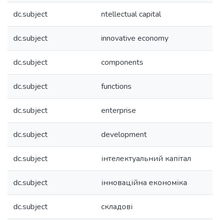
dc.subject
ntellectual capital
dc.subject
innovative economy
dc.subject
components
dc.subject
functions
dc.subject
enterprise
dc.subject
development
dc.subject
інтелектуальний капітал
dc.subject
інноваційна економіка
dc.subject
складові