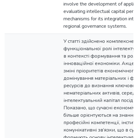
involve the development of applied
evaluating intellectual capital per
mechanisms for its integration into
regional governance systems.
У статті здійснено комплексне
функціональної ролі інтелектуа
в контексті формування та роз
інноваційної економіки. Акцен
зміні пріоритетів економічного 
домінування матеріальних і фі
ресурсів до визнання ключової 
нематеріальних активів, серед 
інтелектуальний капітал посідає
Показано, що сучасні економічн
більше орієнтуються на знання, 
професійні компетенції, інститу
комунікативні зв’язки, що в сук
формують основу інтелектуальн