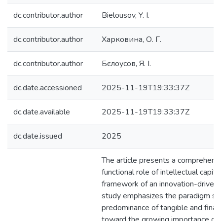
dc.contributor.author
Bielousov, Y. I.
dc.contributor.author
Харковина, О. Г.
dc.contributor.author
Бєлоусов, Я. І.
dc.date.accessioned
2025-11-19T19:33:37Z
dc.date.available
2025-11-19T19:33:37Z
dc.date.issued
2025
The article presents a comprehensi
functional role of intellectual capita
framework of an innovation-driven
study emphasizes the paradigm shi
predominance of tangible and finan
toward the growing importance of i