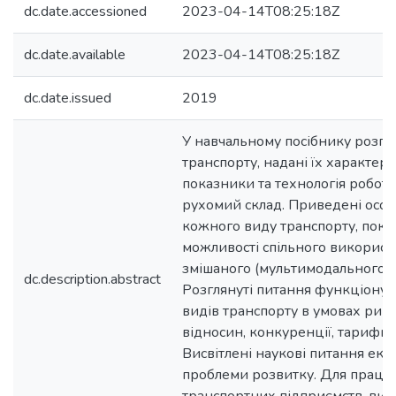
dc.date.accessioned
2023-04-14T08:25:18Z
dc.date.available
2023-04-14T08:25:18Z
dc.date.issued
2019
У навчальному посібнику розгля
транспорту, надані їх характер
показники та технологія роботи
рухомий склад. Приведені особ
кожного виду транспорту, показ
можливості спільного використ
змішаного (мультимодального) 
dc.description.abstract
Розглянуті питання функціонув
видів транспорту в умовах рин
відносин, конкуренції, тарифної
Висвітлені наукові питання еколо
проблеми розвитку. Для праців