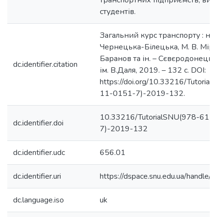
транспортних підприємств, викл
студентів.
Загальний курс транспорту : навч.
Чернецька-Білецька, М. В. Міро
Баранов та ін. – Сєвєродонецьк
dc.identifier.citation
ім. В.Даля, 2019. – 132 с. DOI:
https://doi.org/10.33216/Tutori
11-0151-7)-2019-132.
10.33216/TutorialSNU(978-617
dc.identifier.doi
7)-2019-132
dc.identifier.udc
656.01
dc.identifier.uri
https://dspace.snu.edu.ua/handl
dc.language.iso
uk