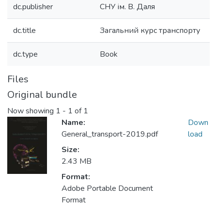
dc.publisher
СНУ ім. В. Даля
dc.title
Загальний курс транспорту
dc.type
Book
Files
Original bundle
Now showing
1 - 1 of 1
Name:
Down
General_transport-2019.pdf
load
Size:
2.43 MB
Format:
Adobe Portable Document
Format