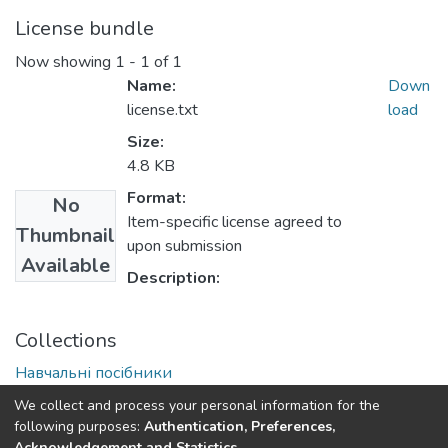
License bundle
Now showing
1 - 1 of 1
Name:
Down
license.txt
load
Size:
4.8 KB
Format:
No
Item-specific license agreed to
Thumbnail
upon submission
Available
Description:
Collections
Навчальні посібники
Навчально-методичні матеріали (КЛУБРТ)
We collect and process your personal information for the
following purposes:
Authentication, Preferences,
Acknowledgement and Statistics
.