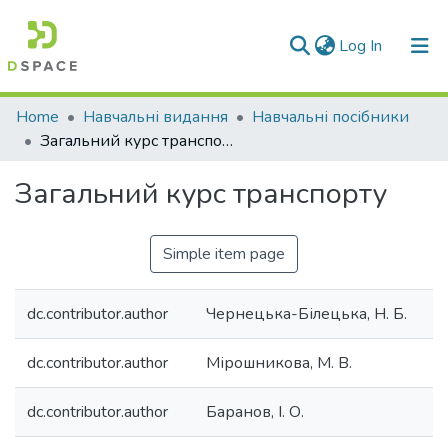
(current)
Log In
Communities & Collections
Home
Навчальні видання
Навчальні посібники
Загальний курс транспорту
All of DSpace
Загальний курс транспорту
Statistics
Simple item page
dc.contributor.author
Чернецька-Білецька, Н. Б.
dc.contributor.author
Мірошникова, М. В.
dc.contributor.author
Баранов, І. О.