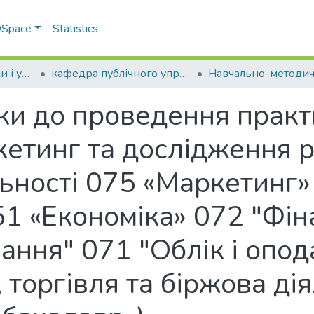
 DSpace
Statistics
Факультет економіки і управління
кафедра публічного управління, менеджменту та маркетингу
ки до проведення практ
етинг та дослідження р
льності 075 «Маркетинг»
 «Економіка» 072 "Фіна
вання" 071 "Облік і опод
торгівля та біржова дія