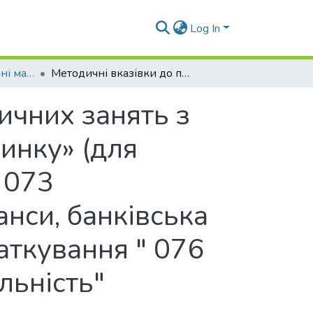
Log In
Навчально-методичні матеріали (КПУММ)
Методичні вказівки до проведення практичних занять з дисципліни «Маркетинг та дослідження ринку» (для студентів спеціальності 075 «Маркетинг» 073 «Менеджмент» 051 «Економіка» 072 "Фінанси, банківська справа та страхування" 071 "Облік і оподаткування " 076 "Підприємництво, торгівля та біржова діяльність" освітнього рівня «бакалавр»)
ичних занять з
инку» (для
 073
нси, банківська
аткування " 076
льність"