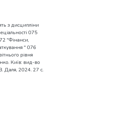
ять з дисципліни
пеціальності 075
2 "Фінанси,
аткування " 076
вітнього рівня
нко. Київ: вид-во
. Даля, 2024. 27 с.