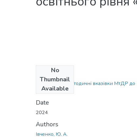
освітнього рівня 
No
Files
Thumbnail
Івченко Ю.А. Методичні вказівки МтДР до
Available
практ.pdf
(1 MB)
Date
2024
Authors
Івченко, Ю. А.