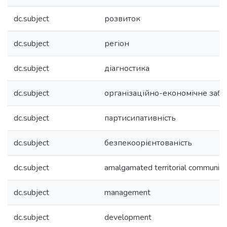
dc.subject
розвиток
dc.subject
регіон
dc.subject
діагностика
dc.subject
організаційно-економічне заб
dc.subject
партисипативність
dc.subject
безпекоорієнтованість
dc.subject
amalgamated territorial community
dc.subject
management
dc.subject
development