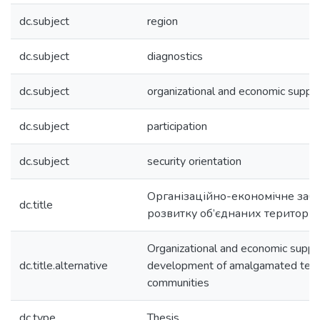
dc.subject
region
dc.subject
diagnostics
dc.subject
organizational and economic suppo
dc.subject
participation
dc.subject
security orientation
Організаційно-економічне заб
dc.title
розвитку об’єднаних територі
Organizational and economic suppor
dc.title.alternative
development of amalgamated territ
communities
dc.type
Thesis