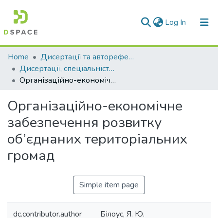
(current)
Log In
Communities & Collections
Home
Дисертації та автореферати дисертацій
Дисертації, спеціальність 051 – Економіка
All of DSpace
Організаційно-економічне забезпечення розвитку об’єднаних територіальних громад
Statistics
Організаційно-економічне
забезпечення розвитку
об’єднаних територіальних
громад
Simple item page
dc.contributor.author
Білоус, Я. Ю.