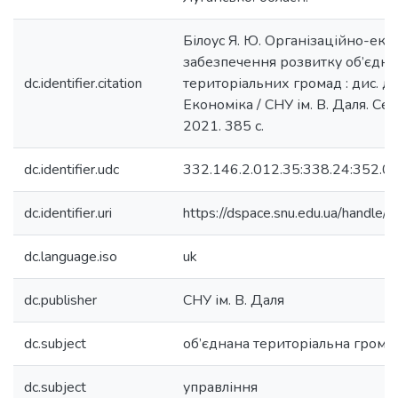
Білоус Я. Ю. Організаційно-еко
забезпечення розвитку об’єдн
dc.identifier.citation
територіальних громад : дис. д-
Економіка / СНУ ім. В. Даля. С
2021. 385 с.
dc.identifier.udc
332.146.2.012.35:338.24:352.0
dc.identifier.uri
https://dspace.snu.edu.ua/handl
dc.language.iso
uk
dc.publisher
СНУ ім. В. Даля
dc.subject
об’єднана територіальна грома
dc.subject
управління