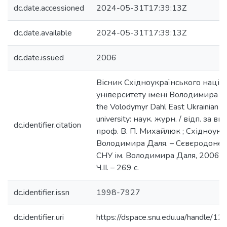
dc.date.accessioned
2024-05-31T17:39:13Z
dc.date.available
2024-05-31T17:39:13Z
dc.date.issued
2006
Вісник Східноукраїнського націо
університету імені Володимира Дал
the Volodymyr Dahl East Ukrainian na
university: наук. журн. / відп. за вип. 
dc.identifier.citation
проф. В. П. Михайлюк ; Східноукр. 
Володимира Даля. – Сєвєродонец
СНУ ім. Володимира Даля, 2006. –
Ч.ІІ. – 269 с.
dc.identifier.issn
1998-7927
dc.identifier.uri
https://dspace.snu.edu.ua/handle/