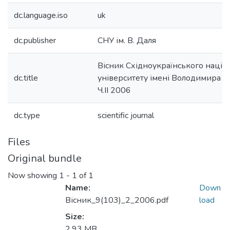
dc.language.iso
uk
dc.publisher
СНУ ім. В. Даля
Вісник Східноукраїнського націо
dc.title
університету імені Володимира Д
Ч.ІІ 2006
dc.type
scientific journal
Files
Original bundle
Now showing
1 - 1 of 1
Name:
Down
Вісник_9(103)_2_2006.pdf
load
Size:
2.93 MB