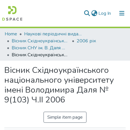
(current)
Log In
Communities & Collections
Home
Наукові періодичні видання СНУ ім. В. Даля
Вісник Східноукраїнського національного університету імені В. Даля
2006 рік
All of DSpace
Вісник СНУ ім. В. Даля № 9(103) Ч.2. 2006
Вісник Східноукраїнського національного університету імені Володимира Даля № 9(103) Ч.ІІ 2006
Statistics
Вісник Східноукраїнського
національного університету
імені Володимира Даля №
9(103) Ч.ІІ 2006
Simple item page