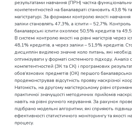
результатами навчання (ПРН) частка функціональн
коипетентностей на бакалавраті становить 43,8 % та
магістратурі. За формами контролю якості навчання 
заліки становлять 47,3%, а іспити – 52,7%. Контроль 
бакалаврські іспити охоплює 50,5% кредитів та 49,5
В системі контролю якості на рівні магістрів через 
48,1% кредитів, а через заліки – 51,9% кредитів. С
дисциплін виділено значне коло питань, які необхід
оптимізувати у форматі системного підходу. Аналіз
компетентностей (ЗК та СК) і програмових результа
обов’язкових предметів (ОК) першого бакалаврсько
продемонстрував відсутність прояву наскрізної коор
Натомість, на другому магістерському рівні отрима
практичної значущості методичних прийомів наскр
навіть на рівні ручного керування. За рахунок пров
підібрано модельні алгоритми, які сприяють підви
ефективності статистичного моніторингу та якості н
процесу.