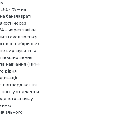
их
 30,7 % – на
на бакалавраті
якості через
% – через заліки.
іспити охоплюється
тосовно вибіркових
но вирішувати та
 співвідношення
тів навчання (ПРН)
го рівня
динації.
но підтвердження
ізного узгодження
еденого аналізу
щенню
авчального