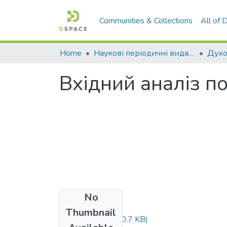
Communities & Collections
All of
Home
Наукові періодичні видання СНУ ім. В. Даля
Вхідний аналіз по
No
Files
Thumbnail
248-260.pdf
(770.7 KB)