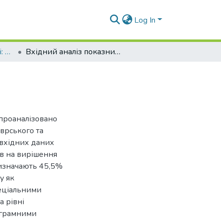
Log In
Духовність особистості: методологія, теорія і практика. 2024. Т. 1, № 1 (108)
Вхідний аналіз показників якості освіти.
 проаналізовано
врського та
 вхідних даних
ів на вирішення
визначають 45,5%
у як
пеціальними
 рівні
рограмними