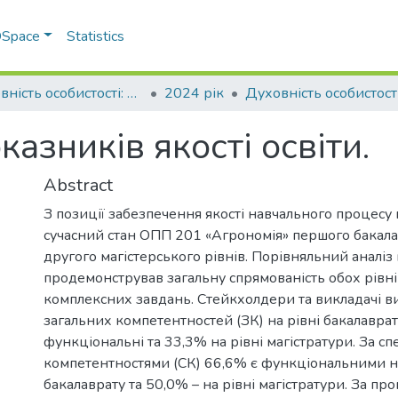
 DSpace
Statistics
Духовність особистості: методологія, теорія і практика
2024 рік
казників якості освіти.
Abstract
З позиції забезпечення якості навчального процесу
сучасний стан ОПП 201 «Агрономія» першого бакала
другого магістерського рівнів. Порівняльний аналіз
продемонстрував загальну спрямованість обох рівн
комплексних завдань. Стейкхолдери та викладачі 
загальних компетентностей (ЗК) на рівні бакалаврат
функціональні та 33,3% на рівні магістратури. За с
компетентностями (СК) 66,6% є функціональними на
бакалаврату та 50,0% – на рівні магістратури. За п