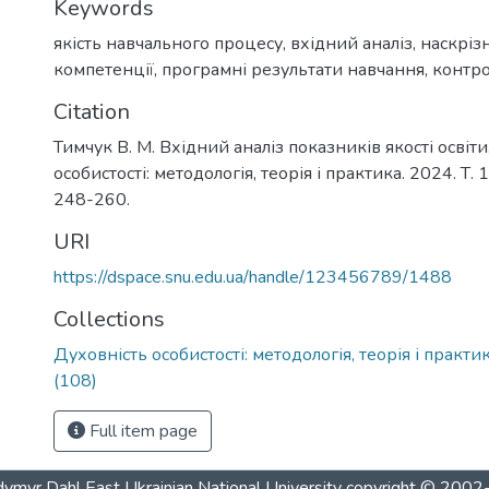
Keywords
якість навчального процесу
,
вхідний аналіз
,
наскріз
компетенції
,
програмні результати навчання
,
контр
Citation
Тимчук В. М. Вхідний аналіз показників якості освіти
особистості: методологія, теорія і практика. 2024. Т. 1
248-260.
URI
https://dspace.snu.edu.ua/handle/123456789/1488
Collections
Духовність особистості: методологія, теорія і практик
(108)
Full item page
ymyr Dahl East Ukrainian National University
copyright © 200