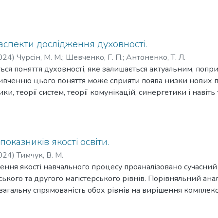
аспекти дослідження духовності.
024
)
Чурсін, М. М.
;
Шевченко, Г. П.
;
Антоненко, Т. Л.
ться поняття духовності, яке залишається актуальним, попр
вченню цього поняття може сприяти поява низки нових піз
ки, теорії систем, теорії комунікацій, синергетики і навіть 
епціях. Виділяються кілька напрямів (і відповідних методі
ма, з поступовим переходом у розумінні духовності від вір
мості», до раціональної свідомості, до інтелекту; із утверд
 певної групи людей; з редукціонізмом, прагненням уявит
показників якості освіти.
і еволюції мозку людини, біологічних і хімічних основ пове
024
)
Тимчук, В. М.
сти їх із властивостей елементарних частинок і закономірно
чення якості навчального процесу проаналізовано сучасни
ного фундаменту духовності. Специфічною проблемою у ц
ького та другого магістерського рівнів. Порівняльний ана
ння духовності методами різних наук та формування загаль
агальну спрямованість обох рівнів на вирішення комплек
едукції, формалізації, наукової строгості та однозначност
ють 45,5% загальних компетентностей (ЗК) на рівні бакала
криття поняття духовності: уточнення механізмів її досяг
гістратури. За спеціальними компетентностями (СК) 66,6%