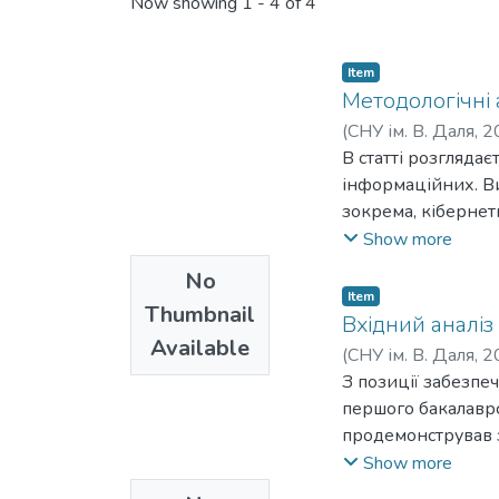
Recent Submissions
Now showing
1 - 4 of 4
Item
Методологічні 
(
СНУ ім. В. Даля
,
2
В статті розглядає
інформаційних. Ви
зокрема, кібернети
і семантичних конц
Show more
пов'язаних, зокре
No
«всесвітньої Свідо
Item
Thumbnail
всього людства чи
Вхідний аналіз 
Available
духовності як щабл
(
СНУ ім. В. Даля
,
2
видів, навіть виве
З позиції забезпе
формування фізич
першого бакалаврс
результатів вивче
продемонстрував з
що прагнення до р
викладачі визнача
Show more
призводить до роз
33,3% на рівні ма