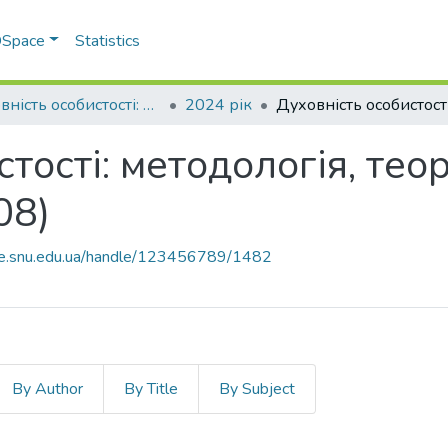
 DSpace
Statistics
Духовність особистості: методологія, теорія і практика
2024 рік
тості: методологія, теор
08)
ace.snu.edu.ua/handle/123456789/1482
By Author
By Title
By Subject