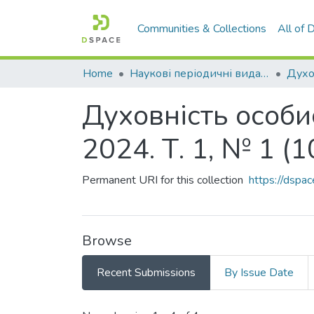
Communities & Collections
All of
Home
Наукові періодичні видання СНУ ім. В. Даля
Духовність особис
2024. Т. 1, № 1 (1
Permanent URI for this collection
https://dsp
Browse
Recent Submissions
By Issue Date