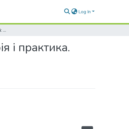
Log In
Духовність особистості: методологія, теорія і практика. 2024. Т. 1, № 1 (108)
ія і практика.