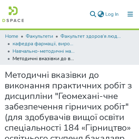
(current)
Log In
Communities & Collections
Home
Факультети
Факультет здоров’я людини
кафедра фармації, виробництва та технологій
All of DSpace
Навчально-методичні матеріали (КФВТ)
Методичні вказівки до виконання практичних робіт з дисципліни "Геомехані-чне забезпечення гірничих робіт" (для здобувачів вищої освіти спеціальності 184 «Гірництво» освітнього ступеня бакалавр усіх форм навчання)
Statistics
Методичні вказівки до
виконання практичних робіт з
дисципліни "Геомехані-чне
забезпечення гірничих робіт"
(для здобувачів вищої освіти
спеціальності 184 «Гірництво»
освітнього ступеня бакалавр