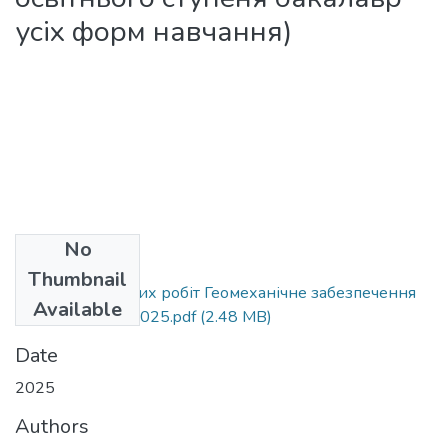
усіх форм навчання)
No
Files
Thumbnail
МВ до практичних робіт Геомеханічне забезпечення
Available
гірничих робіт 2025.pdf
(2.48 MB)
Date
2025
Authors