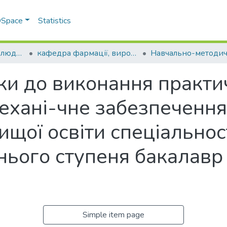
 DSpace
Statistics
Факультет здоров’я людини
кафедра фармації, виробництва та технологій
ки до виконання практич
ехані-чне забезпечення 
ищої освіти спеціальнос
тнього ступеня бакалавр
Simple item page