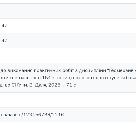
14Z
14Z
до виконання практичних робіт з дисципліни "Геомеханічн
віти спеціальності 184 «Гірництво» освітнього ступеня бака
д-во СНУ ім. В. Даля, 2025. – 71 с.
edu.ua/handle/123456789/2216