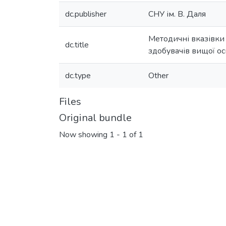
dc.publisher
СНУ ім. В. Даля
Методичні вказівки 
dc.title
здобувачів вищої ос
dc.type
Other
Files
Original bundle
Now showing
1 - 1 of 1