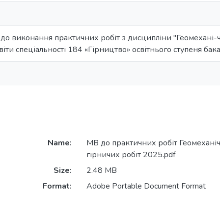
до виконання практичних робіт з дисципліни "Геомехані-ч
віти спеціальності 184 «Гірництво» освітнього ступеня бак
Name:
МВ до практичних робіт Геомехані
гірничих робіт 2025.pdf
Size:
2.48 MB
Format:
Adobe Portable Document Format