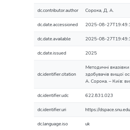
dc.contributor.author
Сорока, Д. А.
dc.date.accessioned
2025-08-27T19:49:
dc.date.available
2025-08-27T19:49:
dc.date.issued
2025
Методичні вказівки 
dc.identifier.citation
здобувачів вищої ос
А. Сорока. – Київ: ви
dc.identifier.udc
622.831.023
dc.identifier.uri
https://dspace.snu.
dc.language.iso
uk