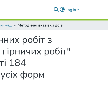
Log In
Навчально-методичні матеріали (КФВТ)
Методичні вказівки до виконання практичних робіт з дисципліни "Геомехані-чне забезпечення гірничих робіт" (для здобувачів вищої освіти спеціальності 184 «Гірництво» освітнього ступеня бакалавр усіх форм навчання)
них робіт з
гірничих робіт"
ті 184
 усіх форм