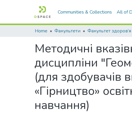
Communities & Collections
All of
Home
Факультети
Методичні вказів
дисципліни "Геом
(для здобувачів в
«Гірництво» осві
навчання)