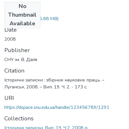
No
Files
Thumbnail
maket_19.2.doc
(5.88 MB)
Available
Date
2008
Publisher
СНУ ім. В. Даля
Citation
Історичні записки : збірник наукових праць. –
Луганськ, 2008. – Вип. 19. Ч. 2. - 173 c.
URI
https://dspace.snu.edu.ua/handle/123456789/1291
Collections
Історичні записки. Вип. 19. Ч.2. 2008 р.