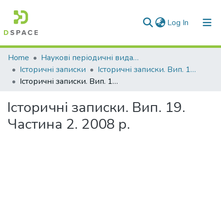
(current)
Log In
Communities & Collections
Home
Наукові періодичні видання СНУ ім. В. Даля
Історичні записки
Історичні записки. Вип. 19. Ч.2. 2008 р.
All of DSpace
Історичні записки. Вип. 19. Частина 2. 2008 р.
Statistics
Історичні записки. Вип. 19.
Частина 2. 2008 р.