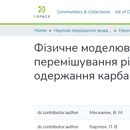
Communities & Collections
All of
Home
Наукові періодичні видання СНУ ім. В. Даля
Фізичне моделюв
перемішування рі
одержання карба
dc.contributor.author
Москалик, В. М.
dc.contributor.author
Карпюк, Л. В.