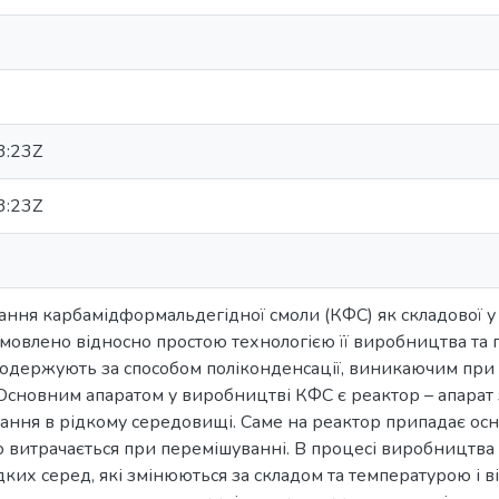
3:23Z
3:23Z
ння карбамідформальдегідної смоли (КФС) як складової 
умовлено відносно простою технологією її виробництва т
одержують за способом поліконденсації, виникаючим при 
сновним апаратом у виробництві КФС є реактор – апарат з
ання в рідкому середовищі. Саме на реактор припадає ос
о витрачається при перемішуванні. В процесі виробництва
ких серед, які змінюються за складом та температурою і ві