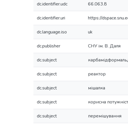
dc.identifier.udc
66.063.8
dc.identifier.uri
https://dspace.snu
dc.language.iso
uk
dc.publisher
СНУ ім. В. Даля
dc.subject
карбамідформальд
dc.subject
реактор
dc.subject
мішалка
dc.subject
корисна потужніс
dc.subject
перемішування