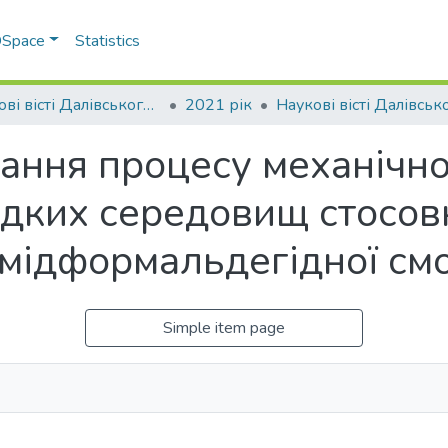
 DSpace
Statistics
Наукові вісті Далівського університету
2021 рік
ання процесу механічн
дких середовищ стосов
мідформальдегідної см
Simple item page