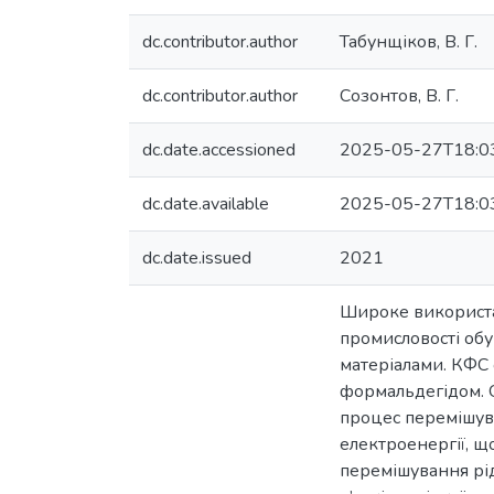
dc.contributor.author
Табунщіков, В. Г.
dc.contributor.author
Созонтов, В. Г.
dc.date.accessioned
2025-05-27T18:0
dc.date.available
2025-05-27T18:0
dc.date.issued
2021
Широке використа
промисловості об
матеріалами. КФС 
формальдегідом. О
процес перемішув
електроенергії, щ
перемішування рід