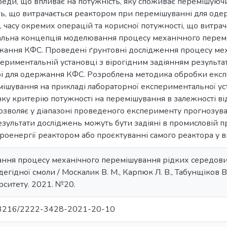
середи, що впливає на потужність, яку споживає перемішуюч
ь, що витрачається реактором при перемішуванні для оде
, часу окремих операцій та корисної потужності, що витрача
альна концепція моделювання процесу механічного перем
жання КФС. Проведені ґрунтовні дослідження процесу ме
ериментальній установці з вірогідним задіянням результ
рі для одержання КФС. Розроблена методика обробки екс
мішування на прикладі лабораторної експериментальної у
ку критерію потужності на перемішування в залежності ві
озволяє у діапазоні проведеного експерименту прогнозува
зультати досліджень можуть бути задіяні в промисловій п
оенергії реактором або проєктуванні самого реактора у 
ння процесу механічного перемішування рідких середов
ідної смоли / Москалик В. М., Карпюк Л. В., Табунщіков В. Г
рситету. 2021. №20.
0.33216/2222-3428-2021-20-10