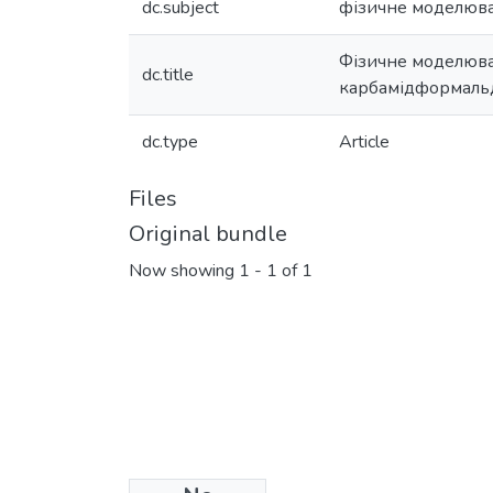
dc.subject
фізичне моделюв
Фізичне моделюва
dc.title
карбамідформальд
dc.type
Article
Files
Original bundle
Now showing
1 - 1 of 1