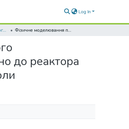
Log In
Наукові вісті Далівського університету № 20
Фізичне моделювання процесу механічного перемішування рідких середовищ стосовно до реактора одержання карбамідформальдегідної смоли
ого
но до реактора
оли