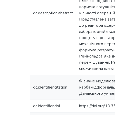
в’язкість рідкої 
корисна потужніст
dc.description.abstract
кількості операцій
Представлена заг
до реактора одер
лабораторній експ
процесу в реакто
механічного пере
формула розрахун
Рейнольдса, яка д
перемішування. Ре
споживання електр
Фізичне моделюва
dc.identifier.citation
карбамідформальдег
Далівського уніве
dc.identifier.doi
https://doi.org/1