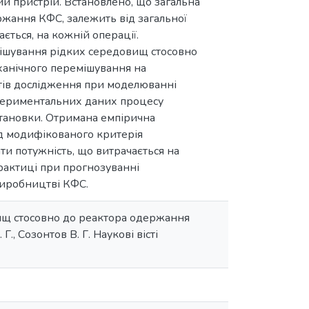
ий пристрій. Встановлено, що загальна
ржання КФС, залежить від загальної
ється, на кожній операції.
ішування рідких середовищ стосовно
ханічного перемішування на
атів дослідження при моделюванні
периментальних даних процесу
становки. Отримана емпірична
д модифікованого критерія
ти потужність, що витрачається на
рактиці при прогнозуванні
виробництві КФС.
ищ стосовно до реактора одержання
., Созонтов В. Г. Наукові вісті