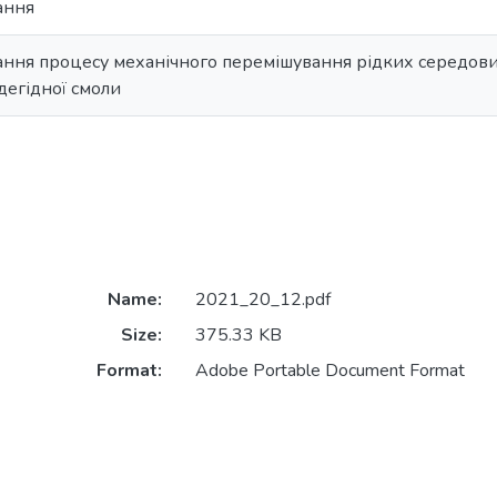
ання
ння процесу механічного перемішування рідких середов
егідної смоли
Name:
2021_20_12.pdf
Size:
375.33 KB
Format:
Adobe Portable Document Format