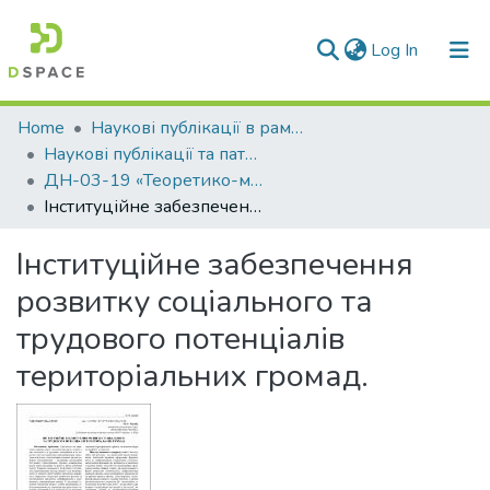
(current)
Log In
Communities & Collections
Home
Наукові публікації в рамках виконання держбюджетних науково-дослідних робіт
Наукові публікації та патенти в рамках виконання держбюджетних науково-дослідних робіт 2019 р.
All of DSpace
ДН-03-19 «Теоретико-методологічні основи управління для забезпечення сталого розвитку на регіональному рівні в умовах гібридних загроз та постконфліктної трансформації»
Інституційне забезпечення розвитку соціального та трудового потенціалів територіальних громад.
Statistics
Інституційне забезпечення
розвитку соціального та
трудового потенціалів
територіальних громад.