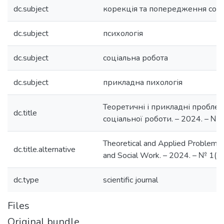
dc.subject
корекція та попередження соц
dc.subject
психологія
dc.subject
соціальна робота
dc.subject
прикладна пихологія
Теоретичні і прикладні проблем
dc.title
соціальної роботи. – 2024. – № 1
Theoretical and Applied Problems
dc.title.alternative
and Social Work. – 2024. – № 1(63
dc.type
scientific journal
Files
Original bundle