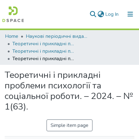
(current)
Log In
Communities & Collections
Home
Наукові періодичні видання СНУ ім. В. Даля
Теоретичні і прикладні проблеми психології та соціальної роботи
All of DSpace
Теоретичні і прикладні проблеми психології та соціальної роботи. – 2024 р.
Теоретичні і прикладні проблеми психології та соціальної роботи. – 2024. – № 1(63).
Statistics
Теоретичні і прикладні
проблеми психології та
соціальної роботи. – 2024. – №
1(63).
Simple item page