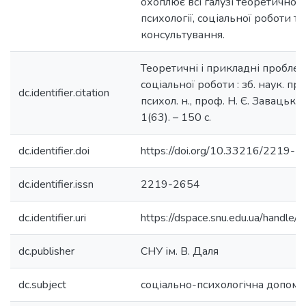
охоплює всі галузі теоретичної 
психології, соціальної роботи та
консультування.
Теоретичні і прикладні проблем
соціальної роботи : зб. наук. прац
dc.identifier.citation
психол. н., проф. Н. Є. Завацька.
1(63). – 150 с.
dc.identifier.doi
https://doi.org/10.33216/2219-
dc.identifier.issn
2219-2654
dc.identifier.uri
https://dspace.snu.edu.ua/handl
dc.publisher
СНУ ім. В. Даля
dc.subject
соціально-психологічна допомо