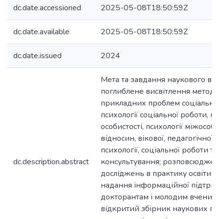
dc.date.accessioned
2025-05-08T18:50:59Z
dc.date.available
2025-05-08T18:50:59Z
dc.date.issued
2024
Мета та завдання наукового ви
поглиблене висвітлення методо
прикладних проблем соціальної 
психології соціальної роботи, пс
особистості, психології міжособ
відносин, вікової, педагогічної т
психології, соціальної роботи та
dc.description.abstract
консультування; розповсюджен
досліджень в практику освіти т
надання інформаційної підтрим
докторантам і молодим вченим.
відкритий збірник наукових пр