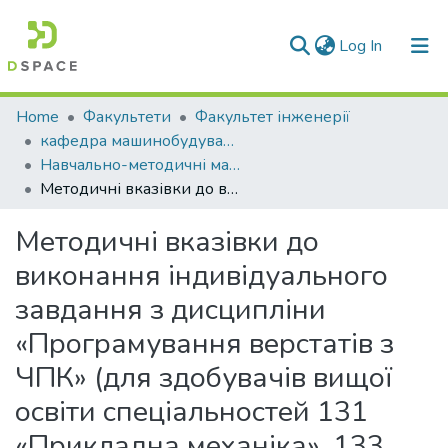
(current)
Log In
Communities & Collections
Home
Факультети
Факультет інженерії
кафедра машинобудування та прикладної механіки
All of DSpace
Навчально-методичні матеріали (КМПМ)
Методичні вказівки до виконання індивідуального завдання з дисципліни «Програмування верстатів з ЧПК» (для здобувачів вищої освіти спеціальностей 131 «Прикладна механіка», 133 «Галузеве машинобудування)
Statistics
Методичні вказівки до
виконання індивідуального
завдання з дисципліни
«Програмування верстатів з
ЧПК» (для здобувачів вищої
освіти спеціальностей 131
«Прикладна механіка», 133