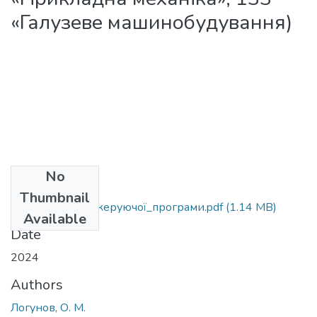
«Галузеве машинобудування)
No
Files
Thumbnail
МВ_Складання_керуючої_програми.pdf
(1.14 MB)
Available
Date
2024
Authors
Логунов, О. М.