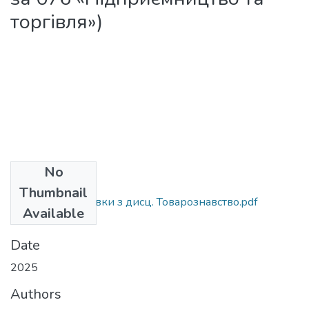
торгівля»)
No
Files
Thumbnail
Методичні вказівки з дисц. Товарознавство.pdf
Available
(545.93 KB)
Date
2025
Authors