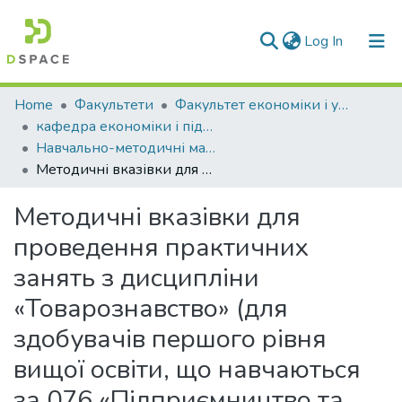
(current)
Log In
Communities & Collections
Home
Факультети
Факультет економіки і управління
кафедра економіки і підприємництва
All of DSpace
Навчально-методичні матеріали (КЕіП)
Методичні вказівки для проведення практичних занять з дисципліни «Товарознавство» (для здобувачів першого рівня вищої освіти, що навчаються за 076 «Підприємництво та торгівля»)
Statistics
Методичні вказівки для
проведення практичних
занять з дисципліни
«Товарознавство» (для
здобувачів першого рівня
вищої освіти, що навчаються
за 076 «Підприємництво та