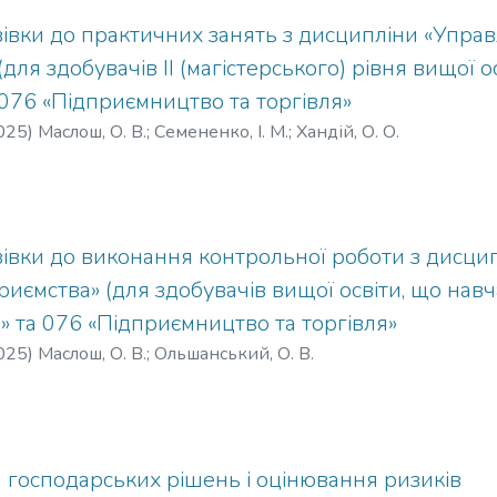
івки до практичних занять з дисципліни «Упра
для здобувачів ІІ (магістерського) рівня вищої о
 076 «Підприємництво та торгівля»
025
)
Маслош, О. В.
;
Семененко, І. М.
;
Хандій, О. О.
івки до виконання контрольної роботи з дисци
риємства» (для здобувачів вищої освіти, що навч
» та 076 «Підприємництво та торгівля»
025
)
Маслош, О. В.
;
Ольшанський, О. В.
 господарських рішень і оцінювання ризиків