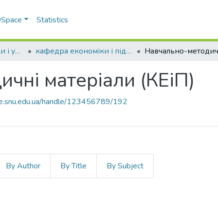
 DSpace
Statistics
Факультет економіки і управління
кафедра економіки і підприємництва
чні матеріали (КЕіП)
ce.snu.edu.ua/handle/123456789/192
By Author
By Title
By Subject