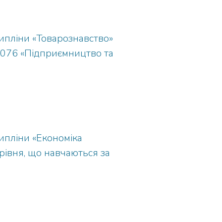
ипліни «Товарознавство»
а 076 «Підприємництво та
ипліни «Економіка
 рівня, що навчаються за