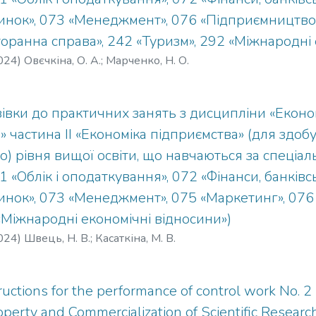
і підприємств» призначений для здобувачів вищої освіти ОП
нок», 073 «Менеджмент», 076 «Підприємництво т
програм, викладачів закладів вищої освіти.
оранна справа», 242 «Туризм», 292 «Міжнародні 
024
)
Овєчкіна, О. А.
;
Марченко, Н. О.
івки до практичних занять з дисципліни «Еконо
» частина ІІ «Економіка підприємства» (для здо
о) рівня вищої освіти, що навчаються за спеціа
1 «Облік і оподаткування», 072 «Фінанси, банків
инок», 073 «Менеджмент», 075 «Маркетинг», 076
 «Міжнародні економічні відносини»)
024
)
Швець, Н. В.
;
Касаткіна, М. В.
uctions for the performance of control work No. 2 i
operty and Commercialization of Scientific Research