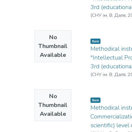
3rd (educational
(
СНУ ім. В. Даля
,
2
No
Item
Thumbnail
Methodical instr
Available
"Intellectual Pr
3rd (educationa
(
СНУ ім. В. Даля
,
2
No
Item
Thumbnail
Methodical inst
Available
Commercializatio
scientific) leve