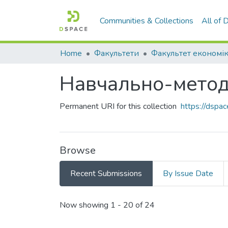
Communities & Collections
All of
Home
Факультети
Навчально-методи
Permanent URI for this collection
https://dspa
Browse
Recent Submissions
By Issue Date
Recent Submissions
Now showing
1 - 20 of 24