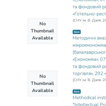
безпека діяльност
та фондовий ри
та інших освітніх 
«Готельно-рест
(
СНУ ім. В. Даля
,
2
No
Thumbnail
Item
Available
Методичні вказ
мікроекономіка
(бакалаврськог
«Економіка», 07
та фондовий р
торгівля», 292
No
(
СНУ ім. В. Даля
,
2
Thumbnail
Available
Item
Methodical instr
"Intellectual Pr