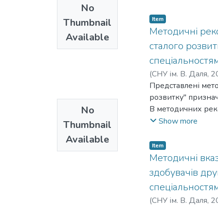
No
Item
Thumbnail
Методичні реко
Available
сталого розвитк
спеціальностя
(
СНУ ім. В. Даля
,
2
Представлені мето
розвитку" призначе
No
В методичних рек
дисципліни "Еконо
Show more
Thumbnail
завдання.
Available
Item
Методичні вказ
здобувачів дру
спеціальностям
(
СНУ ім. В. Даля
,
2