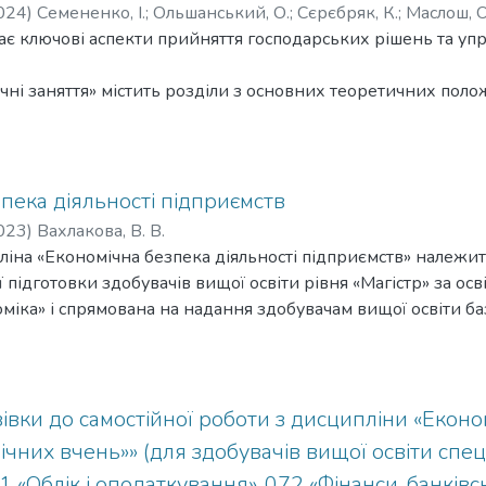
024
)
Семененко, І.
;
Ольшанський, О.
;
Сєрєбряк, К.
;
Маслош, О
є ключові аспекти прийняття господарських рішень та уп
чні заняття» містить розділи з основних теоретичних поло
боти, питання для самоконтролю та джерела кожної теми.
ійні вправи» надає можливість здобувачам застосовувати з
ормуванню у студентів компетентностей, необхідних для ус
пека діяльності підприємств
ктивного прийняття господарських рішень.
023
)
Вахлакова, В. В.
ування господарських рішень і оцінювання ризиків» приз
іна «Економічна безпека діяльності підприємств» належит
ського) рівня за освітньо-професійними програмами 051 "
 підготовки здобувачів вищої освіти рівня «Магістр» за ос
оргівля та біржова діяльність».
іка» і спрямована на надання здобувачам вищої освіти ба
ізу процесів та явищ, що становлять небезпеку для підпр
мірності та тенденції розвитку світової і вітчизняної шкіл
кономічної безпеки підприємства, про економічний розвит
мства; визначення наукового внеску окремих шкіл і напря
івки до самостійної роботи з дисципліни «Економ
 економічну безпеку держави; вироблення сучасного екон
мічних вчень»» (для здобувачів вищої освіти спе
ачів вищої освіти щодо систем захисту підприємства. Навч
1 «Облік і оподаткування», 072 «Фінанси, банків