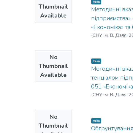
Item
Thumbnail
Методичні вказ
Available
підприємства» (
«Економіка» та
(
СНУ ім. В. Даля
,
2
No
Item
Thumbnail
Методичні вказ
Available
тенціалом підп
051 «Економіка
(
СНУ ім. В. Даля
,
2
No
Item
Thumbnail
Обґрунтування