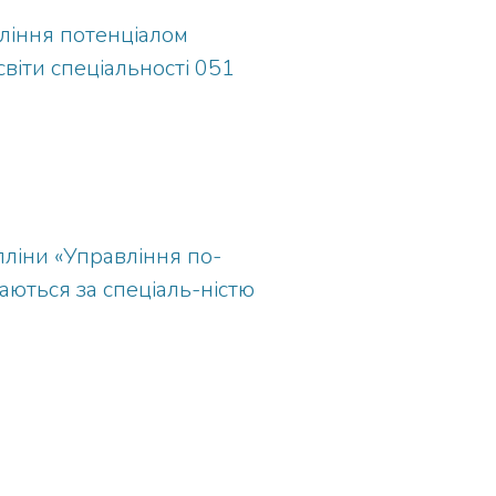
вління потенціалом
світи спеціальності 051
пліни «Управління по-
аються за спеціаль-ністю