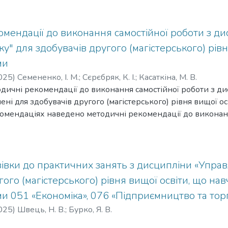
мендації до виконання самостійної роботи з ди
у" для здобувачів другого (магістерського) рівн
ми
025
)
Семененко, І. М.
;
Сєрєбряк, К. І.
;
Касаткіна, М. В.
дичні рекомендації до виконання самостійної роботи з ди
ні для здобувачів другого (магістерського) рівня вищої ос
омендаціях наведено методичні рекомендації до виконан
міка сталого розвитку", приклади виконання завдань та в
івки до практичних занять з дисципліни «Управл
гого (магістерського) рівня вищої освіти, що на
и 051 «Економіка», 076 «Підприємництво та торг
025
)
Швець, Н. В.
;
Бурко, Я. В.