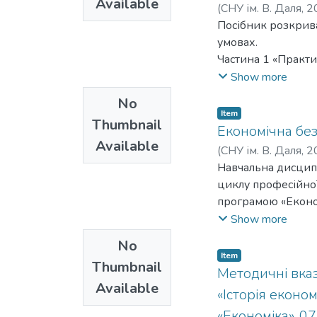
Available
(
СНУ ім. В. Даля
,
2
Посібник розкрива
умовах.
Частина 1 «Практи
та самостійної ро
Show more
Частина 2 «Ситуац
No
сценаріях.
Item
Thumbnail
Посібник сприяє ф
Економічна без
Available
управління та ефе
(
СНУ ім. В. Даля
,
2
Посібник «Обґрунт
Навчальна дисципл
першого (бакалавр
циклу професійної
«Підприємництво, т
програмою «Економ
економічного анал
Show more
уявлень про законо
No
системи захисту е
Item
Thumbnail
небезпеки підприє
Методичні вказ
Available
їхнього впливу на
«Історія еконо
світогляду здобув
«Економіка», 07