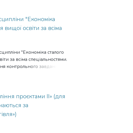
сципліни "Економіка
я вищої освіти за всіма
сципліни "Економіка сталого
віти за всіма спеціальностями.
ня контрольного завдання з
аріанти індивідуального
іння проєктами ІІ» (для
вчаються за
івля»)