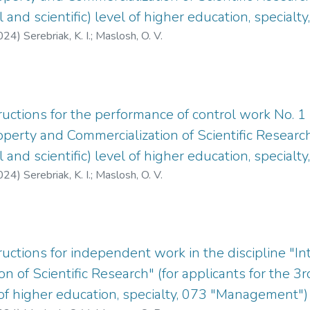
 and scientific) level of higher education, special
024
)
Serebriak, K. I.
;
Maslosh, O. V.
uctions for the performance of control work No. 1 i
operty and Commercialization of Scientific Research
l and scientific) level of higher education, specia
024
)
Serebriak, K. I.
;
Maslosh, O. V.
ructions for independent work in the discipline "In
n of Scientific Research" (for applicants for the 3
l of higher education, specialty, 073 "Management")