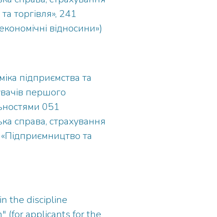
 «Економіка» (рівень магістр)
а торгівля», 241
економічні відносини»)
міка підприємства та
бувачів першого
льностями 051
ська справа, страхування
 «Підприємництво та
n the discipline
" (for applicants for the