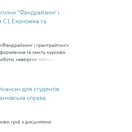
ипліни "Фандрайзинг і
и С1 Економіка та
 «Фандрайзинг і грантрайтинг»
оформлення та змісту курсової
 роботи, наведено пояснення до
та підготовки супровідних
інанси» для студентів
анківська справа,
лової гри) з дисципліни