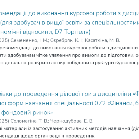
мендації до виконання курсової роботи з дисц
(для здобувачів вищої освіти за спеціальностям
номічні відносини, D7 Торгівля)
025
)
Семененко, І. М.
;
Сєрєбряк, К. І.
;
Касаткіна, М. В.
рекомендації до виконання курсової роботи з дисципліни
ати здобувачам чітке уявлення про вимоги до підготовки, 
ті детально розкрито логіку побудови структури курсової
ілу, описано послідовність розроблення грантової заявки 
івки до проведення ділової гри з дисципліни «Ф
ної форм навчання спеціальності 072 «Фінанси, б
а фондовий ринок»
025
)
Соломатіна, Т. В.
;
Чернодубова, Е. В.
і матеріали із застосування активних методів навчання (ді
мендації щодо організації її проведення.