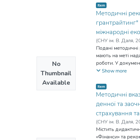
Item
Методичні реко
грантрайтинг" 
міжнародні еко
(
СНУ ім. В. Даля
,
2
Подані методичні 
мають на меті над
No
роботи. У докумен
кожного його розд
Show more
Thumbnail
документів.
Available
Item
Методичні вказ
денної та заоч
страхування т
(
СНУ ім. В. Даля
,
2
Містить дидактичн
«Фінанси» та реко