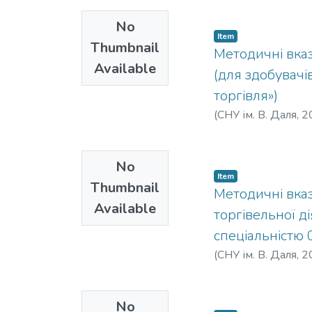
No
Item
Thumbnail
Методичні вка
Available
(для здобувачі
торгівля»)
(
СНУ ім. В. Даля
,
2
No
Item
Thumbnail
Методичні вказ
Available
торгівельної д
спеціальністю 
(
СНУ ім. В. Даля
,
2
No