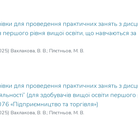
зівки для проведення практичних занять з дисц
в першого рівня вищої освіти, що навчаються з
025
)
Вахлакова, В. В.
;
Плєтньов, М. В.
івки для проведення практичних занять з дисц
іяльності” (для здобувачів вищої освіти першого
076 «Підприємництво та торгівля»)
025
)
Вахлакова, В. В.
;
Плєтньов, М. В.