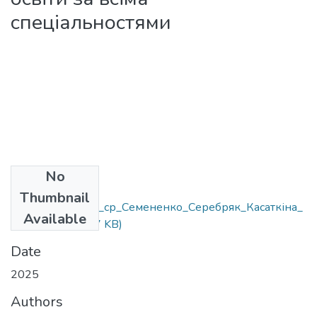
спеціальностями
No
Files
Thumbnail
Метод_рек_ЕСР_ср_Семененко_Серебряк_Касаткіна_
Available
2025.pdf
(403.17 KB)
Date
2025
Authors