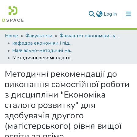
(current)
Log In
Communities & Collections
Home
Факультети
Факультет економіки і управління
кафедра економіки і підприємництва
All of DSpace
Навчально-методичні матеріали (КЕіП)
Методичні рекомендації до виконання самостійної роботи з дисципліни "Економіка сталого розвитку" для здобувачів другого (магістерського) рівня вищої освіти за всіма спеціальностями
Statistics
Методичні рекомендації до
виконання самостійної роботи
з дисципліни "Економіка
сталого розвитку" для
здобувачів другого
(магістерського) рівня вищої
освіти за всіма