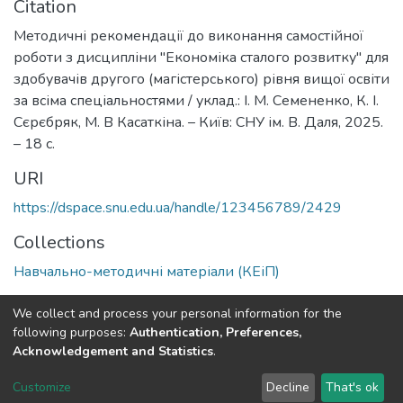
Citation
Методичні рекомендації до виконання самостійної
роботи з дисципліни "Економіка сталого розвитку" для
здобувачів другого (магістерського) рівня вищої освіти
за всіма спеціальностями / уклад.: І. М. Семененко, К. І.
Сєрєбряк, М. В Касаткіна. – Київ: СНУ ім. В. Даля, 2025.
– 18 с.
URI
https://dspace.snu.edu.ua/handle/123456789/2429
Collections
Навчально-методичні матеріали (КЕіП)
Full item page
We collect and process your personal information for the
following purposes:
Authentication, Preferences,
Acknowledgement and Statistics
.
Dspace & Volodymyr Dahl East Ukrainian National University
copyright © 2002-2026
LYRASIS
Customize
Decline
That's ok
Cookie settings
End User Agreement
Send Feedback