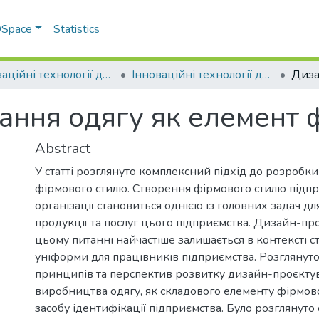
 DSpace
Statistics
Інноваційні технології для промисловості
Інноваційні технології для промисловості. 2023. № 1(1)
ння одягу як елемент 
Abstract
У статті розглянуто комплексний підхід до розробки
фірмового стилю. Cтворення фірмового стилю підпр
організації становиться однією із головних задач дл
продукції та послуг цього підприємства. Дизайн-пр
цьому питанні найчастіше залишається в контексті 
уніформи для працівників підприємства. Розглянут
принципів та перспектив розвитку дизайн-проєкту
виробництва одягу, як складового елементу фірмово
засобу ідентифікації підприємства. Було розглянуто