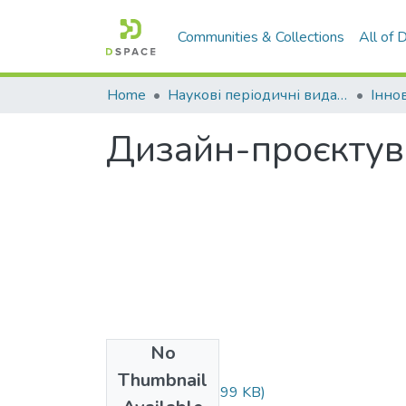
Communities & Collections
All of
Home
Наукові періодичні видання СНУ ім. В. Даля
Дизайн-проєктува
No
Files
Thumbnail
05_182.pdf
(348.99 KB)