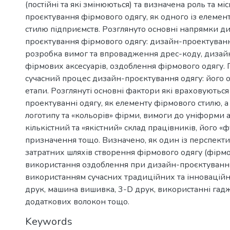
(постійні та які змінюються) та визначена роль та мі
проєктування фірмового одягу, як одного із елемен
стилю підприємств. Розглянуто основні напрямки д
проєктування фірмового одягу: дизайн-проектуван
розробка вимог та впровадження дрес-коду, диза
фірмових аксесуарів, оздоблення фірмового одягу.
сучасний процес дизайн-проєктування одягу: його 
етапи. Розглянуті основні фактори які враховуютьс
проектуванні одягу, як елементу фірмового стилю, а
логотипу та «кольорів» фірми, вимоги до уніформи 
кількістний та «якістний» склад працівників, його 
призначення тощо. Визначено, як один із перспект
затратних шляхів створення фірмового одягу (фірм
використання оздоблення при дизайн-проєктуванні
використанням сучасних традиційних та інноваційн
друк, машина вишивка, 3-D друк, використанні гадж
додаткових волокон тощо.
Keywords