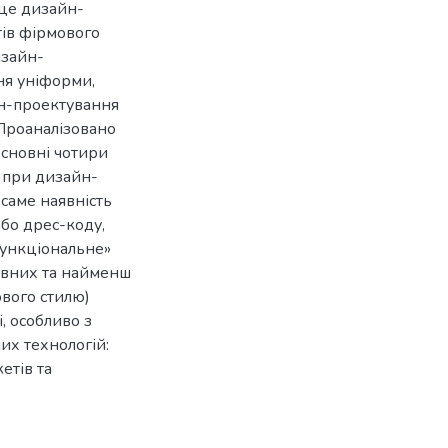
сце дизайн-
тів фірмового
изайн-
ня уніформи,
йн-проектування
 Проаналізовано
основні чотири
я при дизайн-
 саме наявність
або дрес-коду,
«функціональне»
ивних та найменш
ового стилю)
, особливо з
их технологій:
етів та