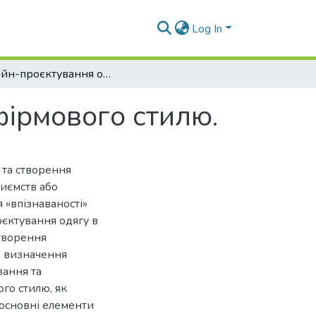
Log In
Дизайн-проєктування одягу як елемент фірмового стилю.
фірмового стилю.
 та створення
иємств або
я «впізнаваності»
оєктування одягу в
створення
о визначення
вання та
го стилю, як
 основні елементи