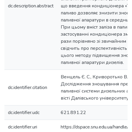
dc.description.abstract
що введення кондиціонера «Теc
паливо дозволяє знизити знос 
паливної апаратури в середньом
При цьому вміст заліза в паливі
застосуванні кондиціонера зме
рази порівняно зі звичайним п
свідчить про перспективність 
цього методу підвищення зносо
паливної апаратури дизелів.
Венцель Є. С., Криворотько В. М.
Дослідження зношування прец
dc.identifier.citation
паливної системи дизельних агр
вісті Далівського університету.
dc.identifier.udc
621.891.22
dc.identifier.uri
https://dspace.snu.edu.ua/handl