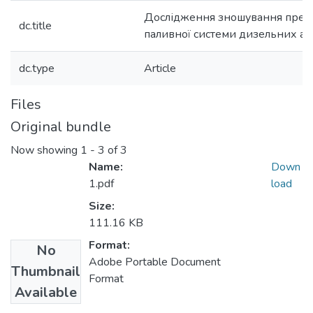
Дослідження зношування прец
dc.title
паливної системи дизельних агр
dc.type
Article
Files
Original bundle
Now showing
1 - 3 of 3
Name:
Down
1.pdf
load
Size:
111.16 KB
Format:
No
Adobe Portable Document
Thumbnail
Format
Available