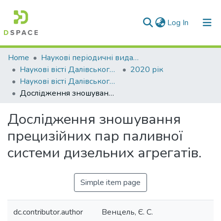
(current)
Log In
Communities & Collections
Home
Наукові періодичні видання СНУ ім. В. Даля
Наукові вісті Далівського університету
2020 рік
All of DSpace
Наукові вісті Далівського університету № 18
Дослідження зношування прецизійних пар паливної системи дизельних агрегатів.
Statistics
Дослідження зношування
прецизійних пар паливної
системи дизельних агрегатів.
Simple item page
dc.contributor.author
Венцель, Є. С.