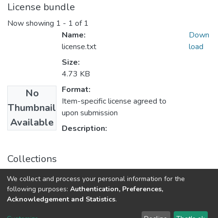
License bundle
Now showing
1 - 1 of 1
Name:
Down
license.txt
load
Size:
4.73 KB
Format:
No
Item-specific license agreed to
Thumbnail
upon submission
Available
Description:
Collections
Наукові вісті Далівського університету № 18
We collect and process your personal information for the
following purposes:
Authentication, Preferences,
Acknowledgement and Statistics
.
Dspace & Volodymyr Dahl East Ukrainian National University
copyright © 2002-2026
LYRASIS