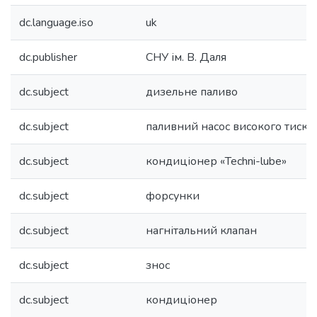
dc.language.iso
uk
dc.publisher
СНУ ім. В. Даля
dc.subject
дизельне паливо
dc.subject
паливний насос високого тиску
dc.subject
кондиціонер «Теchni-lube»
dc.subject
форсунки
dc.subject
нагнітальний клапан
dc.subject
знос
dc.subject
кондиціонер