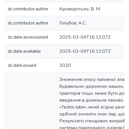
dc.contributor.author
Криворотько, В. М.
dc.contributor.author
Голубов, А.С.
dc.date.accessioned
2025-03-04T16:13:07Z
dc.date.available
2025-03-04T16:13:07Z
dc.date.issued
2020
Зниження зносу паливної апара
будівельно-дорожніх машин, ав
тракторів тощо, може бути дос
введення в дизельне паливо к
«Теchni-lube», який згідно рекл
здібний знизити знос пар, що т
Результати стендових випробу
системи тракторного дизеля С