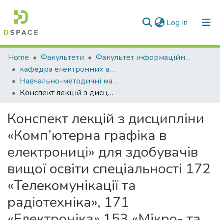
(current)
Log In
Communities & Collections
Home
Факультети
Факультет інформаційних технологій та електроніки
кафедра електронних апаратів
All of DSpace
Навчально-методичні матеріали (КЕА)
Конспект лекцій з дисципліни «Комп’ютерна графіка в електрониці» для здобувачів вищої освіти спеціальності 172 «Телекомунікації та радіотехніка», 171 «Електроніка»,153 «Мікро- та наносистемна техніка»
Statistics
Конспект лекцій з дисципліни
«Комп’ютерна графіка в
електрониці» для здобувачів
вищої освіти спеціальності 172
«Телекомунікації та
радіотехніка», 171
«Електроніка»,153 «Мікро- та