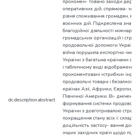
прокомен- товано заходи дер
оперативних дій, спрямова- ни
рівня споживання громадян, які
воєнних дій. Підкреслена знач
благодійної діяльності міжнар
громадських організацій і стру-
продовольчої допомоги України
війна порушила експортно-імпо
України з багатьма країнами сві
і табличному виді відображені 
прокоментовані «стрибки» індек
продовольчі товари і безалкогол
країнах Азії, Африки, Європи, 
Північної Америки. Ві- дмічена
dc.description.abstract
формування системи продоволь
України з довготривалою страт
покращення стану всіх її склад
доцільність застосу- вання дос
інших західних країн щодо під