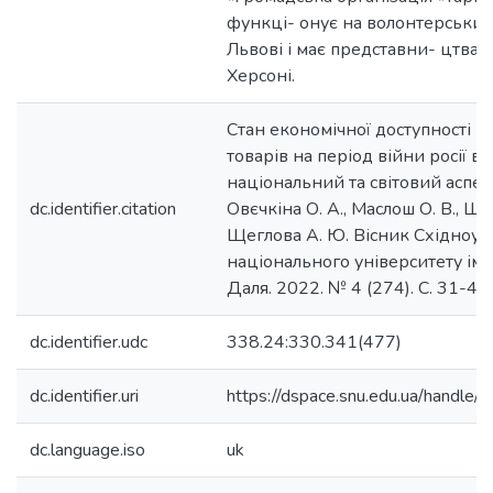
функці- онує на волонтерських
Львові і має представни- цтва у
Херсоні.
Стан економічної доступності 
товарів на період війни росії в У
національний та світовий аспек
dc.identifier.citation
Овєчкіна О. А., Маслош О. В., Шес
Щеглова А. Ю. Вісник Східноук
національного університету ім
Даля. 2022. № 4 (274). С. 31-40.
dc.identifier.udc
338.24:330.341(477)
dc.identifier.uri
https://dspace.snu.edu.ua/handl
dc.language.iso
uk