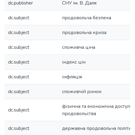
dc.publisher
СНУ ім. В. Даля
dc.subject
продовольча безпека
dc.subject
продовольча криза
dc.subject
споживча ціна
dc.subject
індекс цін
dc.subject
інфляція
dc.subject
споживчій ринок
фізична та економічна доступні
dc.subject
продовольства
dc.subject
державна продовольча політик