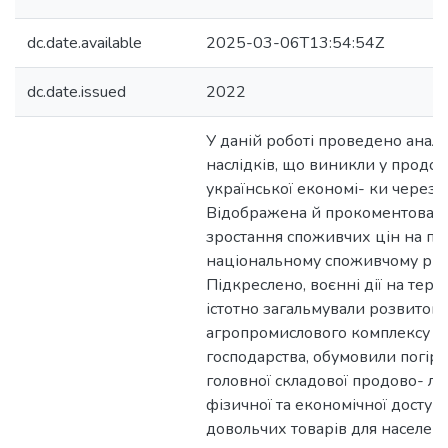
dc.date.available
2025-03-06T13:54:54Z
dc.date.issued
2022
У даній роботі проведено анал
наслідків, що виникли у продов
української економі- ки через в
Відображена й прокоментован
зростання споживчих цін на пр
національному споживчому рин
Підкреслено, воєнні дії на тери
істотно загальмували розвиток
агропромислового комплексу н
господарства, обумовили погір
головної складової продово- ль
фізичної та економічної доступн
довольчих товарів для населенн