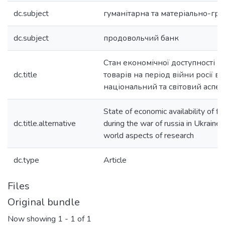
dc.subject
гуманітарна та матеріально-гр
dc.subject
продовольчий банк
Стан економічної доступності 
dc.title
товарів на період війни росії в У
національний та світовий аспек
State of economic availability of f
dc.title.alternative
during the war of russia in Ukraine:
world aspects of research
dc.type
Article
Files
Original bundle
Now showing
1 - 1 of 1