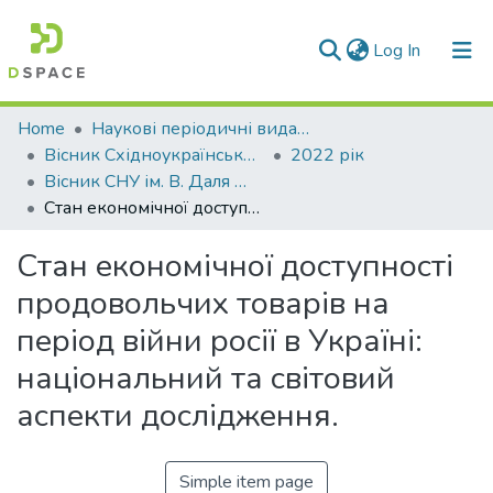
(current)
Log In
Communities & Collections
Home
Наукові періодичні видання СНУ ім. В. Даля
Вісник Східноукраїнського національного університету імені В. Даля
2022 рік
All of DSpace
Вісник СНУ ім. В. Даля № 4(274)
Стан економічної доступності продовольчих товарів на період війни росії в Україні: національний та світовий аспекти дослідження.
Statistics
Стан економічної доступності
продовольчих товарів на
період війни росії в Україні:
національний та світовий
аспекти дослідження.
Simple item page