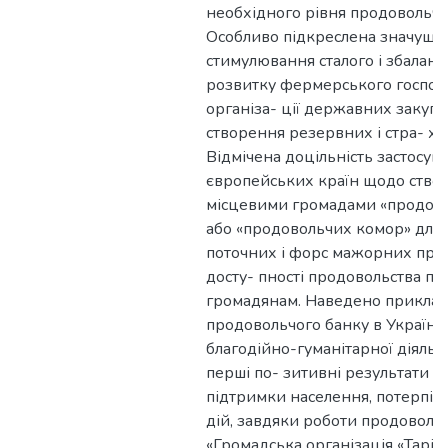
необхідного рівня продовольчо
Особливо підкреслена значущіс
стимулювання сталого і збалан-
розвитку фермерського господ
організа- ції державних закупі
створення резервних і стра- хо
Відмічена доцільність застосув
європейських країн щодо ство
місцевими громадами «продово
або «продовольчих комор» для 
поточних і форс мажорних пр
досту- пності продовольства пе
громадянам. Наведено приклад
продовольчого банку в Україні 
благодійно-гуманітарної діяльн
перші по- зитивні результати п
підтримки населення, потерпіл
дій, завдяки роботи продовольч
«Громадська організація «Тарілк