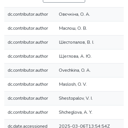
dc.contributor.author
Овєчкіна, О. А.
dc.contributor.author
Маслош, О. В.
dc.contributor.author
Шестопалов, В. І.
dc.contributor.author
Щеглова, А. Ю.
dc.contributor.author
Ovechkina, O. А.
dc.contributor.author
Maslosh, O. V.
dc.contributor.author
Shestopalov, V. I.
dc.contributor.author
Shcheglova, A. Y.
dc.date.accessioned
2025-03-06T13:54:54Z