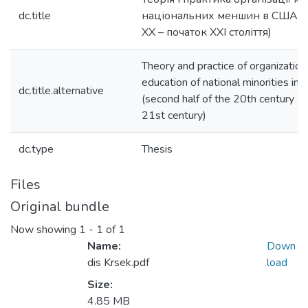
dc.title
національних меншин в США (
ХХ – початок ХХІ століття)
Theory and practice of organizatio
education of national minorities in
dc.title.alternative
(second half of the 20th century - 
21st century)
dc.type
Thesis
Files
Original bundle
Now showing
1 - 1 of 1
Name:
Down
dis Krsek.pdf
load
Size:
4.85 MB