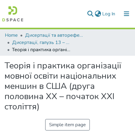
(current)
Log In
Communities & Collections
Home
Дисертації та автореферати дисертацій
Дисертації, галузь 13 – Педагогічні науки
All of DSpace
Теорія і практика організації мовної освіти національних меншин в США (друга половина ХХ – початок ХХІ століття)
Statistics
Теорія і практика організації
мовної освіти національних
меншин в США (друга
половина ХХ – початок ХХІ
століття)
Simple item page