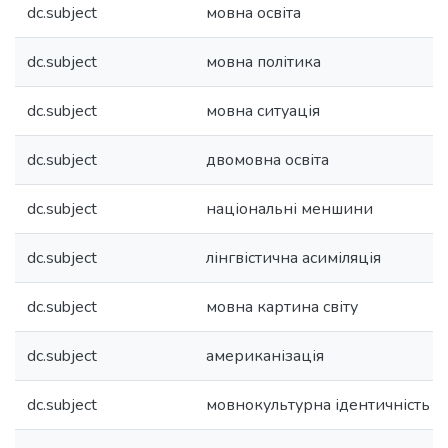
dc.subject
мовна освіта
dc.subject
мовна політика
dc.subject
мовна ситуація
dc.subject
двомовна освіта
dc.subject
національні меншини
dc.subject
лінгвістична асиміляція
dc.subject
мовна картина світу
dc.subject
американізація
dc.subject
мовнокультурна ідентичність 