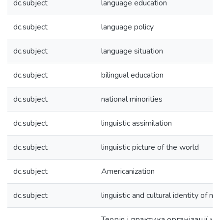
dc.subject
language education
dc.subject
language policy
dc.subject
language situation
dc.subject
bilingual education
dc.subject
national minorities
dc.subject
linguistic assimilation
dc.subject
linguistic picture of the world
dc.subject
Americanization
dc.subject
linguistic and cultural identity of m
Теорія і практика організації мо