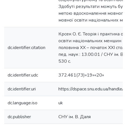
Крсек О. Є. Теорія і практика ор
освіти національних меншин в
dc.identifier.citation
половина ХХ – початок ХХІ століт
пед. наук : 13.00.01 / СНУ ім. В.
530 с.
dc.identifier.udc
372.461(73)«19»«20»
dc.identifier.uri
https://dspace.snu.edu.ua/handl
dc.language.iso
uk
dc.publisher
СНУ ім. В. Даля