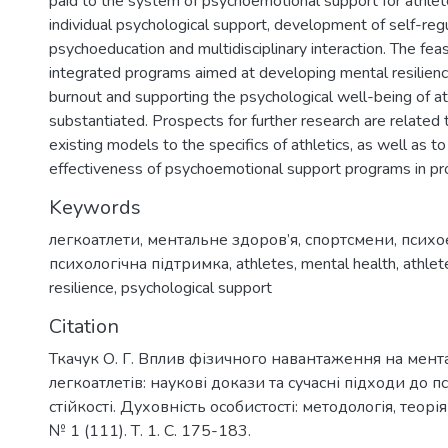
paid to the system of psychoemotional support for athlete
individual psychological support, development of self-regul
psychoeducation and multidisciplinary interaction. The feasi
integrated programs aimed at developing mental resilienc
burnout and supporting the psychological well-being of at
substantiated. Prospects for further research are related 
existing models to the specifics of athletics, as well as to
effectiveness of psychoemotional support programs in pro
Keywords
легкоатлети
,
ментальне здоров’я
,
спортсмени
,
психо
психологічна підтримка
,
athletes
,
mental health
,
athlet
resilience
,
psychological support
Citation
Ткачук О. Г. Вплив фізичного навантаження на мент
легкоатлетів: наукові докази та сучасні підходи до 
стійкості. Духовність особистості: методологія, теорія
№ 1 (111). Т. 1. С. 175-183.