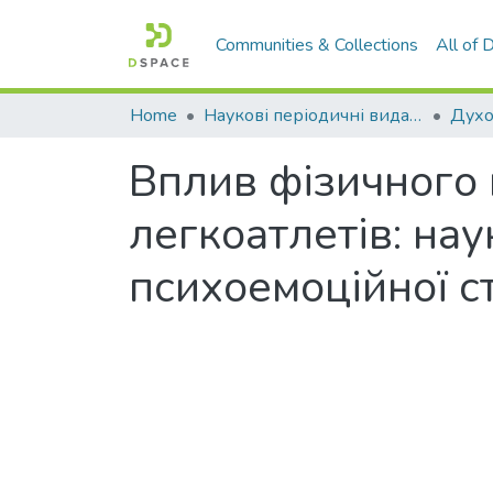
Communities & Collections
All of
Home
Наукові періодичні видання СНУ ім. В. Даля
Вплив фізичного 
легкоатлетів: нау
психоемоційної ст