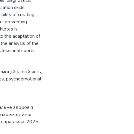
s: diagnostics,
ation skills,
bility of creating
e, preventing
hletes is
to the adaptation of
 the analysis of the
fessional sports.
емоційна стійкість
,
es
,
psychoemotional
альне здоров’я
психоемоційної
 і практика. 2025.