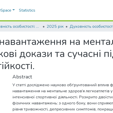
 DSpace
Statistics
Духовність особистості: методологія, теорія і практика
2025 рік
навантаження на мента
кові докази та сучасні п
ійкості.
Abstract
У статті досліджено науково обґрунтований вплив 
навантаження на ментальне здоров’я легкоатлетів у
інтенсивної спортивної діяльності. Розкрито двоїст
фізичних навантажень: з одного боку, вони сприя
рівня тривожності, депресивних симптомів, покра