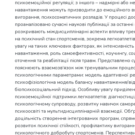
психоемоційної регуляції; з іншого – надмірні або 
навантаження можуть призводити до емоційного в
вигорання, психосоматичних розладів. У процесі д
проаналізовано сучасні наукові публікації за останні п
розкривають міждисциплінарні аспекти впливу тре
на психічний стан спортсменів, зокрема легкоатлеті
увагу на таких ключових факторах, як інтенсивність
навантаження, роль самоефективності, коучингу, со
оточення та реабілітації після травм. Представлено с
пояснюють взаємозв’язок між тренувальним процес
психологічними параметрами: модель адаптивної рез
психофізіологічна модель балансу навантаження/ві
біопсихосоціальний підхід. Особливу увагу приділен
психоемоційної підтримки легкоатлетів: діагностиці
психологічному супроводу, розвитку навичок саморе
психоосвіті та мультидисциплінарній взаємодії. Об
доцільність створення інтегрованих програм, спря
розвиток психічної стійкості, профілактику вигоран
психологічного добробуту спортсменів. Перспектив