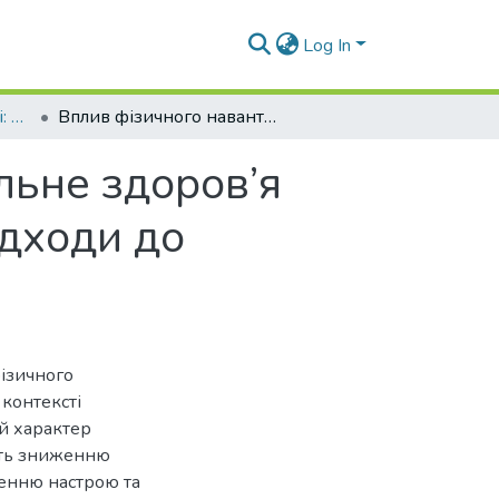
Log In
Духовність особистості: методологія, теорія і практика. 2025. Т. 1, № 1 (111)
Вплив фізичного навантаження на ментальне здоров’я легкоатлетів: наукові докази та сучасні підходи до психоемоційної стійкості.
льне здоров’я
ідходи до
фізичного
 контексті
ий характер
ють зниженню
щенню настрою та