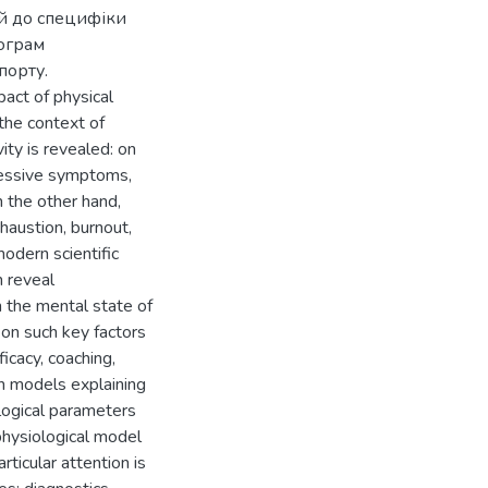
ей до специфіки
рограм
порту.
pact of physical
 the context of
vity is revealed: on
pressive symptoms,
 the other hand,
haustion, burnout,
odern scientific
h reveal
on the mental state of
s on such key factors
ficacy, coaching,
rn models explaining
logical parameters
physiological model
ticular attention is