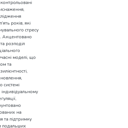
неконтрольовані
иснаження,
ослідження
’ять років, які
нувального стресу
в. Акцентовано
 та розподіл
ціального
учасні моделі, що
ом та
илієнтності,
дновлення,
о системі
, індивідуальному
гуляції,
ґрунтовано
мованих на
ня та підтримку
и подальших