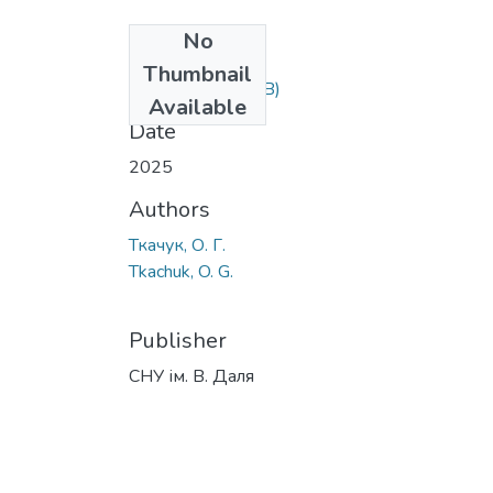
No
Files
Thumbnail
19.pdf
(560.11 KB)
Available
Date
2025
Authors
Ткачук, О. Г.
Tkachuk, O. G.
Publisher
СНУ ім. В. Даля