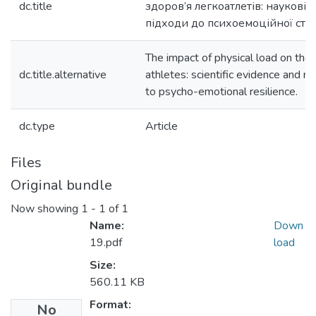
dc.title
здоров’я легкоатлетів: наукові д
підходи до психоемоційної стійк
The impact of physical load on the 
dc.title.alternative
athletes: scientific evidence and 
to psycho-emotional resilience.
dc.type
Article
Files
Original bundle
Now showing
1 - 1 of 1
Name:
Down
19.pdf
load
Size:
560.11 KB
Format:
No