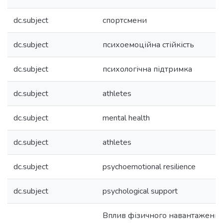
dc.subject
спортсмени
dc.subject
психоемоційна стійкість
dc.subject
психологічна підтримка
dc.subject
athletes
dc.subject
mental health
dc.subject
athletes
dc.subject
psychoemotional resilience
dc.subject
psychological support
Вплив фізичного навантаження