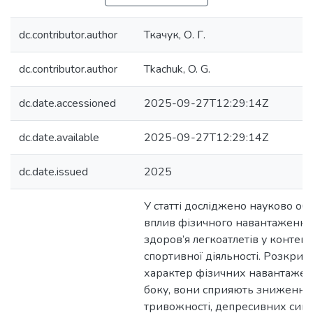
dc.contributor.author
Ткачук, О. Г.
dc.contributor.author
Tkachuk, O. G.
dc.date.accessioned
2025-09-27T12:29:14Z
dc.date.available
2025-09-27T12:29:14Z
dc.date.issued
2025
У статті досліджено науково о
вплив фізичного навантаження
здоров’я легкоатлетів у контекс
спортивної діяльності. Розкрит
характер фізичних навантажень
боку, вони сприяють зниженню
тривожності, депресивних симп