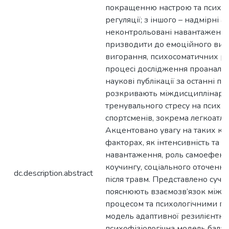
покращенню настрою та психо
регуляції; з іншого – надмірні а
неконтрольовані навантаженн
призводити до емоційного вис
вигорання, психосоматичних ро
процесі дослідження проаналіз
наукові публікації за останні п’ят
розкривають міждисциплінарні
тренувального стресу на психіч
спортсменів, зокрема легкоатлет
Акцентовано увагу на таких к
факторах, як інтенсивність та р
навантаження, роль самоефекти
коучингу, соціального оточення 
dc.description.abstract
після травм. Представлено сучас
пояснюють взаємозв’язок між 
процесом та психологічними п
модель адаптивної резилієнтнос
психофізіологічна модель балан