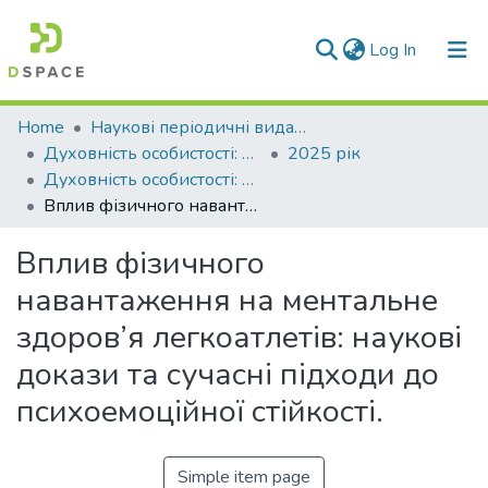
(current)
Log In
Communities & Collections
Home
Наукові періодичні видання СНУ ім. В. Даля
Духовність особистості: методологія, теорія і практика
2025 рік
All of DSpace
Духовність особистості: методологія, теорія і практика. 2025. Т. 1, № 1 (111)
Вплив фізичного навантаження на ментальне здоров’я легкоатлетів: наукові докази та сучасні підходи до психоемоційної стійкості.
Statistics
Вплив фізичного
навантаження на ментальне
здоров’я легкоатлетів: наукові
докази та сучасні підходи до
психоемоційної стійкості.
Simple item page