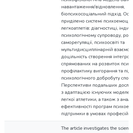
навантаження/відновлення,
біопсихосоціальний підхід. Осо
приділено системі психоемоцій
легкоатлетів: діагностиці, інди
психологічному супроводу, роз
саморегуляції, психоосвіті та
мультидисциплінарній взаємоді
доцільність створення інтегро
спрямованих на розвиток психічн
профілактику вигорання та під
психологічного добробуту спорт
Перспективи подальших дослід
з адаптацією існуючих моделей
легкої атлетики, а також з анал
ефективності програм психоем
підтримки в умовах професійно
The article investigates the scientif