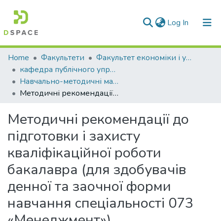
(current)
Log In
Communities & Collections
Home
Факультети
Факультет економіки і управління
кафедра публічного управління, менеджменту та маркетингу
All of DSpace
Навчально-методичні матеріали (КПУММ)
Методичні рекомендації до підготовки і захисту кваліфікаційної роботи бакалавра (для здобувачів денної та заочної форми навчання спеціальності 073 «Менеджмент»)
Statistics
Методичні рекомендації до
підготовки і захисту
кваліфікаційної роботи
бакалавра (для здобувачів
денної та заочної форми
навчання спеціальності 073
«Менеджмент»)