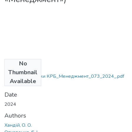
No
Files
Thumbnail
МВ_до підготовки КРБ_Менеджмент_073_2024_.pdf
Available
(857.78 KB)
Date
2024
Authors
Хандій, О. О.