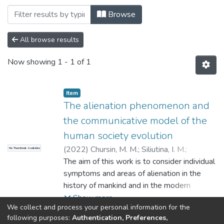
Browsing кафедра політологічних та ку
Browse
All browse results
Now showing
1 - 1 of 1
Item
The alienation phenomenon and
the communicative model of the
human society evolution
(
2022
)
Chursin, M. M.
;
Siliutina, I. M.
;
No Thumbnail Available
Smolina, O. O.
The aim of this work is to consider individual
;
Petrenko, M.
;
Чурсін, М. М.
;
Сілютіна, І. М.
symptoms and areas of alienation in the
;
Смоліна, О. О.
;
Петренко,
М.
history of mankind and in the modern
information society, and the disclosure of its
Show more
We collect and process your personal information for the
logic and patterns. Methodologically, the
following purposes:
Authentication, Preferences,
study is based on the historical, information