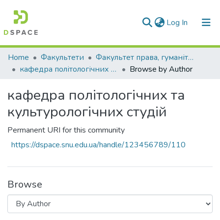
(current)
Log In
Communities & Collections
Home
Факультети
Факультет права, гуманітарних і соціальних наук
кафедра політологічних та культурологічних студій
Browse by Author
All of DSpace
кафедра політологічних та
культурологічних студій
Permanent URI for this community
https://dspace.snu.edu.ua/handle/123456789/110
Browse