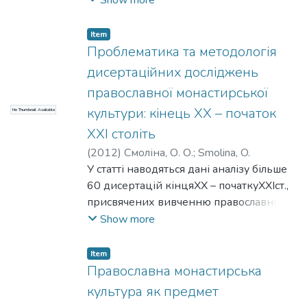
Show more
"соціального й діяльного", "соціального
й молитовного", "князівського й
Item
монастирського" і т.п. напрямків. Разом
Проблематика та методологія
з тим, ця проблема ще не набула
дисертаційних досліджень
глибокого усвідомлення й не була
православної монастирської
предметом спеціального наукового
культури: кінець ХХ – початок
No Thumbnail Available
розгляду. Щоб розмежувати культурні
відтінки спостережуваних двох типів
ХХІ століть
чернецтва, пропонується ввести для
(
2012
)
Смоліна, О. О.
;
Smolina, O.
їхнього позначення поняття "чернеча
У статті наводяться дані аналізу більше
культура" і "монастирська культура".
60 дисертацій кінцяХХ – початкуХХІст.,
присвячених вивченню православної
монастирської культури. Розглянуті
Show more
тематичні й методологічні напрями та
зроблений висновок щодо подальших
Item
шляхів наукових досліджень
Православна монастирська
зазначеного об'єкта.
культура як предмет