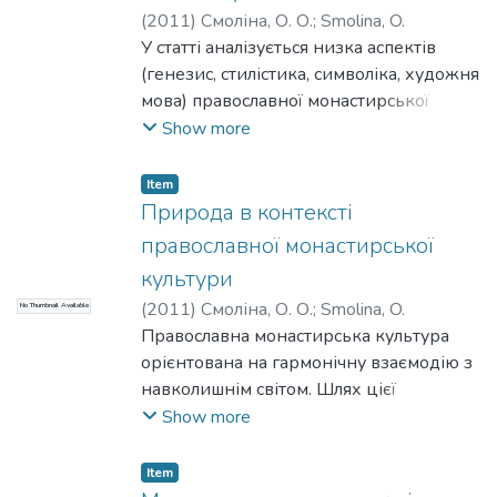
Якщо ж для духовно-аскетичної
(
2011
)
Смоліна, О. О.
;
Smolina, O.
традиції наслідування образа Христа
У статті аналізується низка аспектів
ввести поняття "чернеча культура", то
(генезис, стилістика, символіка, художня
тут має місце концепція згортання
мова) православної монастирської
простору в єдиній особі – в Богові.
культури, яка відіграє провідну роль у
Show more
становленні та розвитку іконопису.
Саме монастирська культура надала
Item
іконі тієї специфіки, яка робить її
Природа в контексті
молитвою.
православної монастирської
культури
(
2011
)
Смоліна, О. О.
;
Smolina, O.
No Thumbnail Available
Православна монастирська культура
орієнтована на гармонічну взаємодію з
навколишнім світом. Шлях цієї
гармонізації лежить через особисте
Show more
духовне вдосконалення, обоження
ченця, що, завдяки наявності моральної
Item
відповідальності й зв’язку людини й