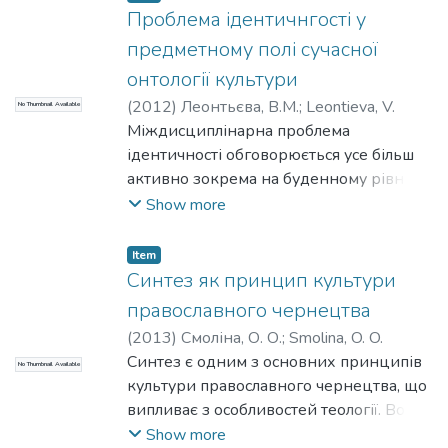
водночас свою специфіку.
Проблема ідентичнгості у
предметному полі сучасної
онтології культури
(
2012
)
Леонтьєва, В.М.
;
Leontieva, V.
No Thumbnail Available
Міждисциплінарна проблема
ідентичності обговорюється усе більш
активно зокрема на буденному рівні.
Визріла необхідність концептуального
Show more
визначення: чи є ідентичність
множиною різних ідентичностей, що
Item
вони з’єднуються в одній особистісній
Синтез як принцип культури
структурі, або вона є єдністю багатьох
православного чернецтва
аспектів єдиної конкретної само
(
2013
)
Смоліна, О. О.
;
Smolina, O. O.
тотожності, що розвивається. Показано,
Синтез є одним з основних принципів
No Thumbnail Available
що вказані дослідницькі полюси
культури православного чернецтва, що
проблеми ідентичності опосередковані
випливає з особливостей теології. Вона
поняттям «аксіологічна ідентичність»,
відстоює необхідність відновлення,
Show more
яке залучено до опису системності