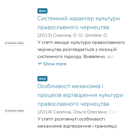
зцілення людини, світу і суспільства, які
культуротворчості як предмета
знаходяться у стані поділу всередині
Item
онтології культури.
самих себе. Практично явище синтезу в
Системний характер культури
цій культурі – полімовне (мовою
православного чернецтва
вербальною й невербальною, іконічно,
(
2013
)
Смоліна, О. О.
;
Smolina, O.
функціонально, конвенціонально
У статті явище культури православного
No Thumbnail Available
тощо) втілення Істини.
чернецтва розглядається з позицій
системного підходу. Виявлено, що
культуру православного чернецтва
Show more
можна розглядати як культурну
систему, що являє собою досвід
Item
матеріалізації іншої культурної системи
Особливості механізмів і
– ідеальної – євангельського вчення. На
процесів відтворення культури
відміну від світської культури, культура
православного чернецтва
чернецтва в цілому не є самоціллю, але
(
2014
)
Смоліна, Ольга Олегівна
;
Смоліна,
No Thumbnail Available
засобом до досягнення мети якісно
О. О.
У статті розглянуті особливості
;
Smolina, Olga
іншого Вічного Життя.
механізмів відтворення і трансляції