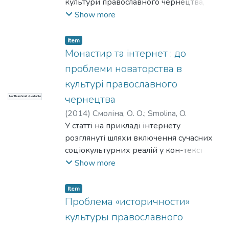
культури православного чернецтва, яка
представлена своїми двома типами –
Show more
"чернечою культурою" і "
монастирською культурою".
Item
Встановлено, що в чернечій культурі
Монастир та інтернет : до
культурна норма є незмінною. У
проблеми новаторства в
монастирській культурі норма
культурі православного
піддається впливу зовнішніх факторів,
чернецтва
No Thumbnail Available
здатна модернізуватися
(
2014
)
Смоліна, О. О.
;
Smolina, O.
У статті на прикладі інтернету
розглянуті шляхи включення сучасних
соціокультурних реалій у кон-текст
культури православного чернецтва (що
Show more
розуміється як органічне
співвідношення двох її типів – чернечої
Item
і монастирської культур). Визначено, що
Проблема «историчности»
для чернечої культури інтернет
культуры православного
виступає фактором небезпечним і та-