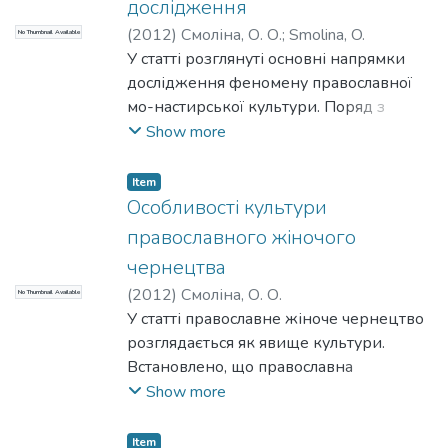
дослідження
(
2012
)
Смоліна, О. О.
;
Smolina, O.
No Thumbnail Available
У статті розглянуті основні напрямки
дослідження феномену православної
мо-настирської культури. Поряд з
наявними численними дослідженнями
Show more
її окремих про-явів – архітектури,
містики, аскетики, історії, літературної
Item
творчості, музики, кухні тощо, сучасна
Особливості культури
культурологія повинна поглянути на
православного жіночого
чернецтво як на цілісний тип культури
чернецтва
через систему її маркерів.
(
2012
)
Смоліна, О. О.
No Thumbnail Available
У статті православне жіноче чернецтво
розглядається як явище культури.
Встановлено, що православна
монастирська культура є сферою життя
Show more
церкви й суспільства, в якій жіноче й
чоловіче зрівнюються, зберігаючи
Item