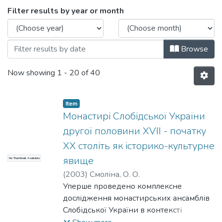
Browsing кафедра політологічних та ку
Filter results by year or month
Browse
Now showing
1 - 20 of 40
Item
Монастирі Слобідської України
другої половини XVII - початку
XX століть як історико-культурне
явище
No Thumbnail Available
(
2003
)
Смоліна, О. О.
Уперше проведено комплексне
дослідження монастирських ансамблів
Слобідської України в контексті