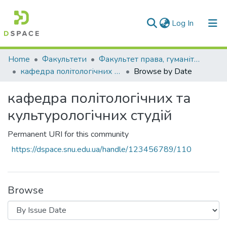
(current)
Log In
Communities & Collections
Home
Факультети
Факультет права, гуманітарних і соціальних наук
кафедра політологічних та культурологічних студій
Browse by Date
All of DSpace
кафедра політологічних та
культурологічних студій
Permanent URI for this community
https://dspace.snu.edu.ua/handle/123456789/110
Browse