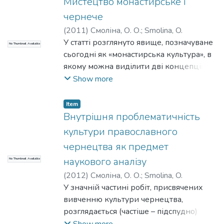
Мистецтво монастирське і
природи, проектується на всесвіт
чернече
(
2011
)
Смоліна, О. О.
;
Smolina, O.
У статті розглянуто явище, позначуване
No Thumbnail Available
сьогодні як «монастирська культура», в
якому можна виділити дві концепції
мистецтва – «художнього мінімалізму»
Show more
та «ідеї соціально орієнтованого
мистецтва». Втілення першої з них
Item
можна позначити як «чернече
Внутрішня проблематичність
мистецтво», другої – «монастирське
культури православного
мистецтво».
чернецтва як предмет
наукового аналізу
No Thumbnail Available
(
2012
)
Смоліна, О. О.
;
Smolina, O.
У значній частині робіт, присвячених
вивченню культури чернецтва,
розглядається (частіше – підспудно)
проблема співвідношення в ній