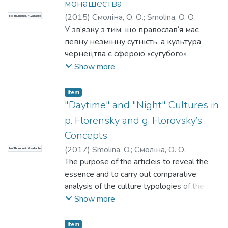
монашества
ким, що розбещує. Для монастирської
(
2015
)
Смоліна, О. О.
;
Smolina, O. O.
No Thumbnail Available
культури, навпаки, органічним є
У зв‘язку з тим, що православ‘я має
використання з метою християнської
певну незмінну сутність, а культура
місії цього ресурсу, що розширює
чернецтва є сферою «сугубого»
аудиторію і нові можливості.
вираження цієї сутності, чи слід
Show more
говорити про історичність або, навпаки,
позаісторичність культури
Item
православного чернецтва? Науковий
"Daytime" and "Night" Cultures in
аналіз показує наявність і взаємодію
p. Florensky and g. Florovsky’s
двох культур (підсистем) в системі
Concepts
культури православного чернецтва –
(
2017
)
Smolina, O.
;
Смоліна, О. О.
No Thumbnail Available
монастирської культури і чернечої
The purpose of the articleis to reveal the
культури. Перша з них схильна до
essence and to carry out comparative
історичних змін, друга ж, навпаки, є
analysis of the culture typologies of the
позаісторичною.
same name ("daytime" and "night"),
Show more
proposed by P. Florensky and G.Florovsky.
The methodologyis based on the compara-
Item