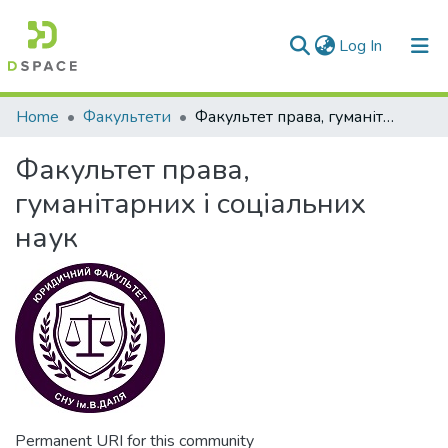
(current)
Log In
Communities & Collections
Home
Факультети
Факультет права, гуманітарних і соціальних наук
All of DSpace
Факультет права,
Statistics
гуманітарних і соціальних
наук
Permanent URI for this community