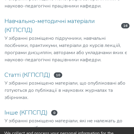
науково-педагогічні працівники кафедри.
Навчально-методичні матеріали
16
(КГПСПД)
У зібранні розміщено підручники, навчальні
посібники, практикуми, матеріали до курсів лекцій,
програми дисциплін, авторами або укладачами яких є
науково-педагогічні працівники кафедри.
Статті (КГПСПД)
10
У зібранні розміщено матеріали, що опубліковані або
готуються до публікації в наукових журналах та
збірниках.
Інше (КГПСПД)
0
У зібранні розміщено матеріали, які не належать до
зазначених зібрань.
We collect and process your personal information for the