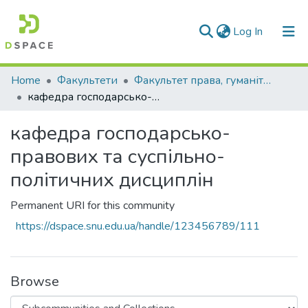
(current)
Log In
Communities & Collections
Home
Факультети
Факультет права, гуманітарних і соціальних наук
кафедра господарсько-правових та суспільно-політичних дисциплін
All of DSpace
кафедра господарсько-
Statistics
правових та суспільно-
політичних дисциплін
Permanent URI for this community
https://dspace.snu.edu.ua/handle/123456789/111
Browse