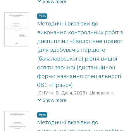
В.
;
Мартинова, Л. В.
;
Терещенко, С. В.
;
Show more
Воронько, О. І.
Item
Методичні вказівки до
виконання контрольних робіт з
дисципліни «Екологічне право»
(для здобувачів першого
(бакалаврського) рівня вищої
освіти заочної (дистанційної)
форми навчання спеціальності
081 «Право»)
(
СНУ ім. В. Даля
,
2023
)
Шаповалова, О.
В.
;
Терещенко, С. В.
Show more
Item
Методичні вказівки до