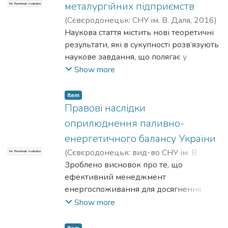
металургійних підприємств
No Thumbnail Available
(
Сєвєродонецьк: СНУ ім. В. Даля
,
2016
)
Терещенко, С. В.
Наукова стаття містить нові теоретичні
;
Tereshchenko, Serhii
результати, які в сукупності розв’язують
наукове завдання, що полягає у
розробці практичних шляхів
Show more
господарського забезпечення усунення
основних дисфункцій правового
Item
механізму у сфері металургійного
Правові наслідки
виробництва, що забезпечує
оприлюднення паливно-
реалізацію публічних та приватних
енергетичного балансу України
інтересів, поєднуючи законні інтереси
(
Сєвєродонецьк: вид-во СНУ ім. В.
No Thumbnail Available
держави і суб'єктів металургійного
Даля
Зроблено висновок про те, що
,
2017
)
Терещенко, С. В.
;
бізнесу.
Tereshchenko, Serhii
ефективний менеджмент
енергоспоживання для досягнення
світового рівня кращих металургійних
Show more
підприємств супроводжується
локальними нормативно-правовими
Item