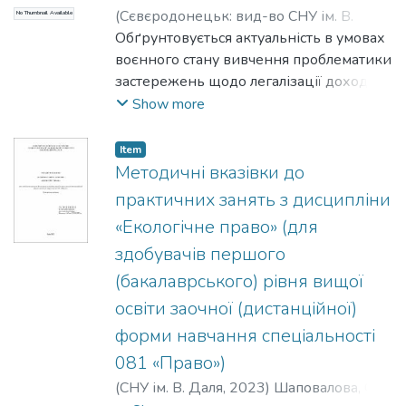
(
Сєвєродонецьк: вид-во СНУ ім. В.
No Thumbnail Available
загальноєвропейської політики для
Даля
Обґрунтовується актуальність в умовах
,
2022
)
Терещенко, С. В.
;
розвитку основних напрямів науки й
Tereshchenko, Serhii
воєнного стану вивчення проблематики
;
Терещенко, Д.
;
техніки в країнах Європи, науково-
Tereshchenko, Denys
застережень щодо легалізації доходів,
технічних розробок, вільного обміну
отриманих злочинним шляхом.
Show more
знаннями, результатами досліджень,
Висловлюється своє ставлення до низки
розширення сфер і обсягів досліджень,
шахрайств. які маскуються оболонкою
підвищення конкурентоспроможності й
Item
господарських правовідносин.
Методичні вказівки до
практичного використання наукових
Коментується класифікація видів
розробок.
практичних занять з дисципліни
фінансових шахрайств.
«Екологічне право» (для
здобувачів першого
(бакалаврського) рівня вищої
освіти заочної (дистанційної)
форми навчання спеціальності
081 «Право»)
(
СНУ ім. В. Даля
,
2023
)
Шаповалова, О.