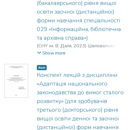
(бакалаврського) рівня вищої
освіти заочної (дистанційної)
форми навчання спеціальності
029 «Інформаційна, бібліотечна
та архівна справа»)
(
СНУ ім. В. Даля
,
2023
)
Шаповалова, О.
В.
;
Терещенко, С. В.
Show more
Item
Конспект лекцій з дисципліни
«Адаптація національного
законодавства до вимог сталого
розвитку» (для здобувачів
третього (докторського) рівня
вищої освіти денної та заочної
(дистанційної) форм навчання