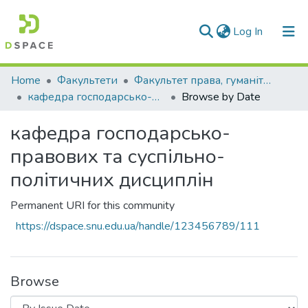
(current)
Log In
Communities & Collections
Home
Факультети
Факультет права, гуманітарних і соціальних наук
кафедра господарсько-правових та суспільно-політичних дисциплін
Browse by Date
All of DSpace
кафедра господарсько-
правових та суспільно-
політичних дисциплін
Permanent URI for this community
https://dspace.snu.edu.ua/handle/123456789/111
Browse