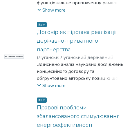
функціональне призначення рамкової
угоди, її місце в системі домовленостей
Show more
сторін державно-приватного
партнерства.
Item
Договір як підстава реалізації
державно-приватного
партнерства
(
Луганськ: Луганський державний
No Thumbnail Available
університет внутрішніх справ імені Е.О.
Здійснено аналіз наукових досліджень
Дідоренка
концесійного договору та
,
2015
)
Терещенко, С. В.
;
Tereshchenko, Serhii
обгрунтовано авторську позицію щодо
господарсько-правового та
Show more
цивільноправового регулювання
відносин, що виникають на його
Item
підставі. Визнано потенціал ЦК України
Правові проблеми
недостатнім для відображення всієї
збалансованого стимулювання
багатоаспектності концесійно-
енергоефективності
договірних відносин.