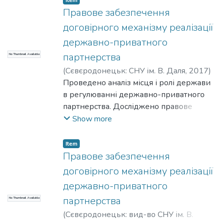
актами, досвід напрацювання яких має
Правове забезпечення
юридична служба підприємства. А це
договірного механізму реалізації
вже локальний рівень реалізації
державно-приватного
правової політики держави. Значущість
партнерства
No Thumbnail Available
правової роботи як засобу
забезпечення соціальної спрямованості
(
Сєвєродонецьк: СНУ ім. В. Даля
,
2017
)
економіки обґрунтовано на прикладі
Терещенко, С. В.
Проведено аналіз місця і ролі держави
;
Tereshchenko, Serhii
наявних проблем функціонування
в регулюванні державно-приватного
правових режимів використання
партнерства. Досліджено правове
природних ресурсів.
забезпечення державного
Show more
регулювання підприємництва. У статті
виокремлюються початкові, базові та
Item
факультативні елементи у структурі
Правове забезпечення
договірного механізму реалізації
договірного механізму реалізації
державно-приватного партнерства.
державно-приватного
Обґрунтовуються докази, що
партнерства
No Thumbnail Available
договірний механізм реалізації
державно-приватного партнерства
(
Сєвєродонецьк: вид-во СНУ ім. В.