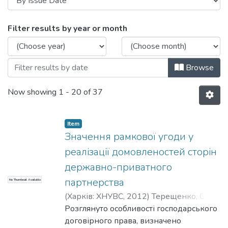
Browsing кафедра господарсько-правов
Filter results by year or month
Browse
Now showing
1 - 20 of 37
Item
Значення рамкової угоди у
реалізації домовленостей сторін
державно-приватного
партнерства
No Thumbnail Available
(
Харків: ХНУВС
,
2012
)
Терещенко, С. В.
;
Tereshchenko, Serhii
Розглянуто особливості господарського
договірного права, визначено