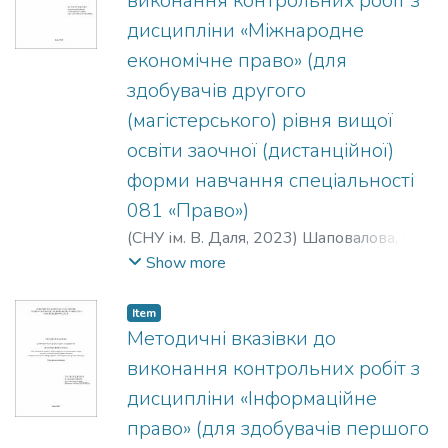
виконання контрольних робіт з
дисципліни «Міжнародне
економічне право» (для
здобувачів другого
(магістерського) рівня вищої
освіти заочної (дистанційної)
форми навчання спеціальності
081 «Право»)
(
СНУ ім. В. Даля
,
2023
)
Шаповалова, О.
В.
;
Терещенко, С. В.
Show more
Item
Методичні вказівки до
виконання контрольних робіт з
дисципліни «Інформаційне
право» (для здобувачів першого