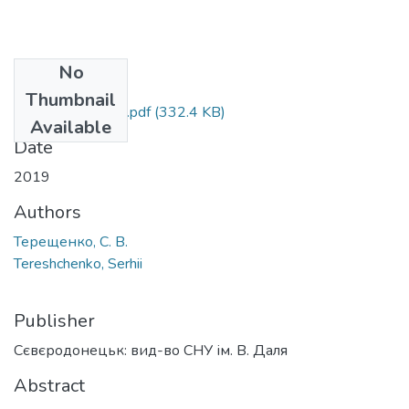
No
Files
Thumbnail
2019 С.129-131.pdf
(332.4 KB)
Available
Date
2019
Authors
Терещенко, С. В.
Tereshchenko, Serhii
Publisher
Сєвєродонецьк: вид-во СНУ ім. В. Даля
Abstract