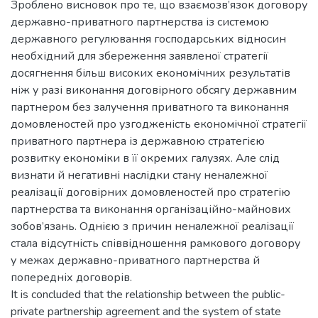
Зроблено висновок про те, що взаємозв’язок договору
державно-приватного партнерства із системою
державного регулювання господарських відносин
необхідний для збереження заявленої стратегії
досягнення більш високих економічних результатів
ніж у разі виконання договірного обсягу державним
партнером без залучення приватного та виконання
домовленостей про узгодженість економічної стратегії
приватного партнера із державною стратегією
розвитку економіки в її окремих галузях. Але слід
визнати й негативні наслідки стану неналежної
реалізації договірних домовленостей про стратегію
партнерства та виконання організаційно-майнових
зобов’язань. Однією з причин неналежної реалізації
стала відсутність співвідношення рамкового договору
у межах державно-приватного партнерства й
попередніх договорів.
It is concluded that the relationship between the public-
private partnership agreement and the system of state