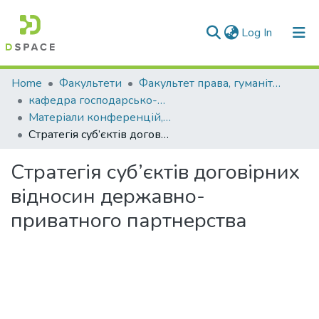
(current)
Log In
Communities & Collections
Home
Факультети
Факультет права, гуманітарних і соціальних наук
кафедра господарсько-правових та суспільно-політичних дисциплін
All of DSpace
Матеріали конференцій, семінарів і т.п. (КГПСПД)
Стратегія суб’єктів договірних відносин державно-приватного партнерства
Statistics
Стратегія суб’єктів договірних
відносин державно-
приватного партнерства