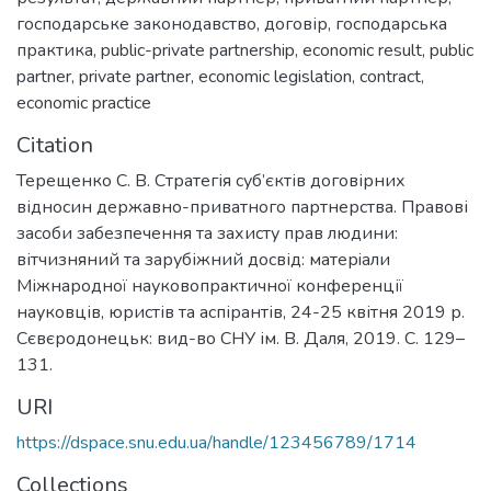
господарське законодавство
,
договір
,
господарська
практика
,
public-private partnership
,
economic result
,
public
partner
,
private partner
,
economic legislation
,
contract
,
economic practice
Citation
Терещенко С. В. Стратегія суб’єктів договірних
відносин державно-приватного партнерства. Правові
засоби забезпечення та захисту прав людини:
вітчизняний та зарубіжний досвід: матерiали
Міжнародної науковопрактичної конференції
науковців, юристів та аспірантів, 24-25 квітня 2019 р.
Сєвєродонецьк: вид-во СНУ ім. В. Даля, 2019. С. 129–
131.
URI
https://dspace.snu.edu.ua/handle/123456789/1714
Collections