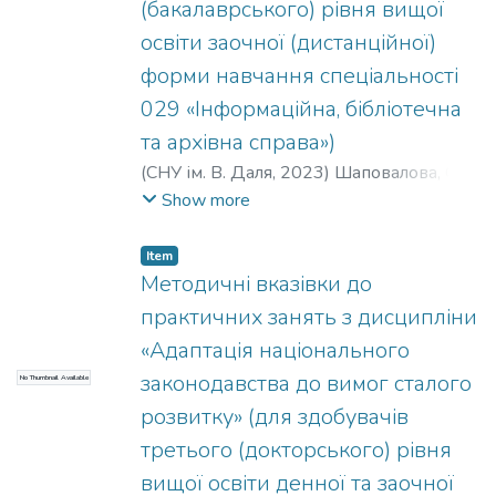
(бакалаврського) рівня вищої
освіти заочної (дистанційної)
форми навчання спеціальності
029 «Інформаційна, бібліотечна
та архівна справа»)
(
СНУ ім. В. Даля
,
2023
)
Шаповалова, О.
В.
;
Терещенко, С. В.
Show more
Item
Методичні вказівки до
практичних занять з дисципліни
«Адаптація національного
законодавства до вимог сталого
No Thumbnail Available
розвитку» (для здобувачів
третього (докторського) рівня
вищої освіти денної та заочної