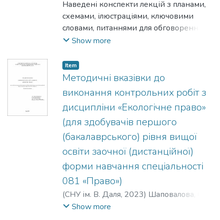
лекції, план тематичного матеріалу
Наведені конспекти лекцій з планами,
лекції, перелік ключових термінів за
схемами, ілюстраціями, ключовими
темою лекції, тези тематичного
словами, питаннями для обговорення,
матеріалу лекції, питання для
рекомендованою літературою.
Show more
самоперевірки та самоконтролю за
тематичним матеріалом лекції, список
Item
літератури за темою лекції. Конспект
Методичні вказівки до
лекцій розроблений для здобувачів
виконання контрольних робіт з
вищої освіти, які навчаються за
дисципліни «Екологічне право»
спеціальністю 029 «Інформаційна,
(для здобувачів першого
бібліотечна та архівна справа» СНУ ім. В.
Даля.
(бакалаврського) рівня вищої
освіти заочної (дистанційної)
форми навчання спеціальності
081 «Право»)
(
СНУ ім. В. Даля
,
2023
)
Шаповалова, О.
В.
;
Терещенко, С. В.
Show more