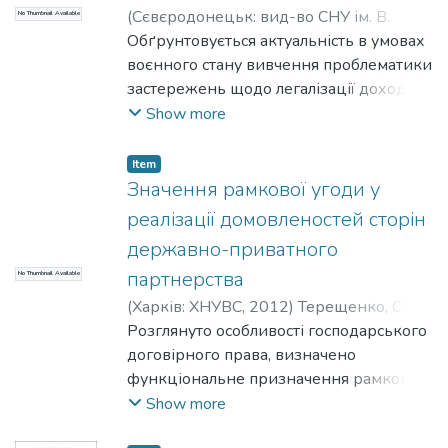
норми господарського законодавства
(
Сєвєродонецьк: вид-во СНУ ім. В.
No Thumbnail Available
та/або цікавиться питаннями
Даля
Обґрунтовується актуальність в умовах
,
2022
)
Терещенко, С. В.
;
господарського права.
Tereshchenko, Serhii
воєнного стану вивчення проблематики
;
Терещенко, Д.
;
Tereshchenko, Denys
застережень щодо легалізації доходів,
отриманих злочинним шляхом.
Show more
Висловлюється своє ставлення до низки
шахрайств. які маскуються оболонкою
Item
господарських правовідносин.
Значення рамкової угоди у
Коментується класифікація видів
реалізації домовленостей сторін
фінансових шахрайств.
державно-приватного
партнерства
No Thumbnail Available
(
Харків: ХНУВС
,
2012
)
Терещенко, С. В.
;
Tereshchenko, Serhii
Розглянуто особливості господарського
договірного права, визначено
функціональне призначення рамкової
угоди, її місце в системі домовленостей
Show more
сторін державно-приватного