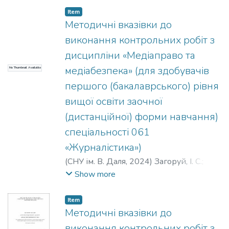
Item
Методичні вказівки до
виконання контрольних робіт з
дисципліни «Медіаправо та
медіабезпека» (для здобувачів
No Thumbnail Available
першого (бакалаврського) рівня
вищої освіти заочної
(дистанційної) форми навчання)
спеціальності 061
«Журналістика»)
(
СНУ ім. В. Даля
,
2024
)
Загоруй, І. С.
;
Воронько, О. І.
Show more
Item
Методичні вказівки до
виконання контрольних робіт з