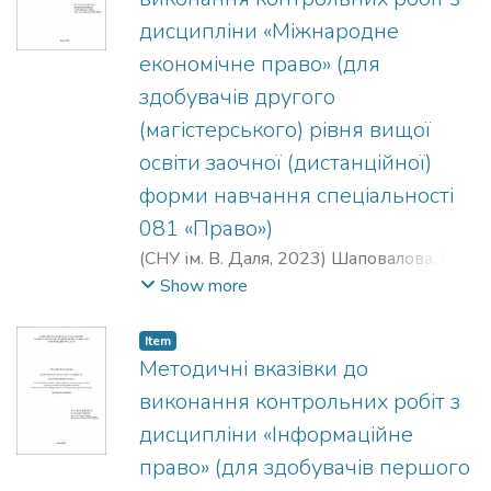
дисципліни «Міжнародне
економічне право» (для
здобувачів другого
(магістерського) рівня вищої
освіти заочної (дистанційної)
форми навчання спеціальності
081 «Право»)
(
СНУ ім. В. Даля
,
2023
)
Шаповалова, О.
В.
;
Терещенко, С. В.
Show more
Item
Методичні вказівки до
виконання контрольних робіт з
дисципліни «Інформаційне
право» (для здобувачів першого