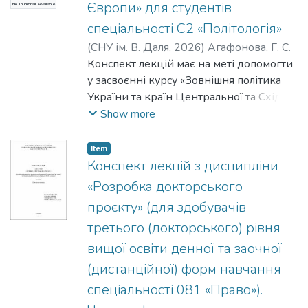
Європи» для студентів
No Thumbnail Available
спеціальності С2 «Політологія»
(
СНУ ім. В. Даля
,
2026
)
Агафонова, Г. С.
Конспект лекцій має на меті допомогти
у засвоєнні курсу «Зовнішня політика
України та країн Центральної та Східної
Європи», сприяти підготовці та
Show more
проведенню семінарських занять,
організації самостійної роботи студента.
Item
Наявність планів лекцій, списків
Конспект лекцій з дисципліни
літератури по кожній темі сприятимуть
«Розробка докторського
поглибленому вивченню тематичного
проєкту» (для здобувачів
матеріалу.
третього (докторського) рівня
вищої освіти денної та заочної
(дистанційної) форм навчання
спеціальності 081 «Право»).