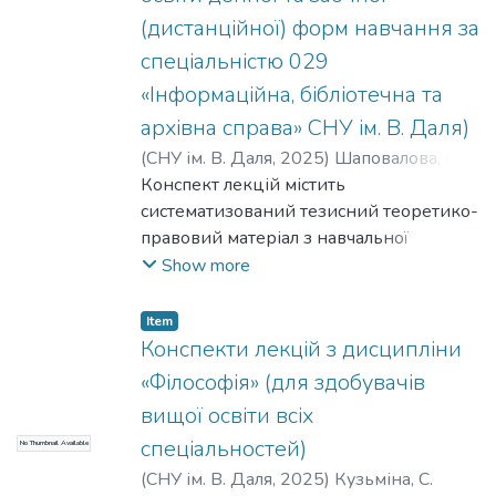
(дистанційної) форм навчання за
спеціальністю 029
«Інформаційна, бібліотечна та
архівна справа» СНУ ім. В. Даля)
(
СНУ ім. В. Даля
,
2025
)
Шаповалова, О.
В.
Конспект лекцій містить
;
Загоруй, І. С.
систематизований тезисний теоретико-
правовий матеріал з навчальної
дисципліни «Інформаційне право». У
Show more
темах конспекту лекцій викладені
загальні положення базової юридичної
Item
науки, зокрема теорії права та
Конспекти лекцій з дисципліни
правових основ регулювання
«Філософія» (для здобувачів
суспільних відносин, що складають
вищої освіти всіх
предмет інформаційного права. Кожна
спеціальностей)
No Thumbnail Available
тема конспекту лекцій включає:
кількість годин, відведених на тему
(
СНУ ім. В. Даля
,
2025
)
Кузьміна, С.