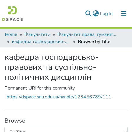
(current)
Log In
Communities & Collections
Home
Факультети
Факультет права, гуманітарних і соціальних наук
кафедра господарсько-правових та суспільно-політичних дисциплін
Browse by Title
All of DSpace
кафедра господарсько-
правових та суспільно-
політичних дисциплін
Permanent URI for this community
https://dspace.snu.edu.ua/handle/123456789/111
Browse