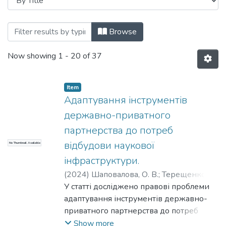
Browsing кафедра господарсько-правов
Browse
Now showing
1 - 20 of 37
Item
Адаптування інструментів
державно-приватного
партнерства до потреб
відбудови наукової
No Thumbnail Available
інфраструктури.
(
2024
)
Шаповалова, О. В.
;
Терещенко, С.
В.
У статті досліджено правові проблеми
адаптування інструментів державно-
приватного партнерства до потреб
відбудови наукової інфраструктури.
Show more