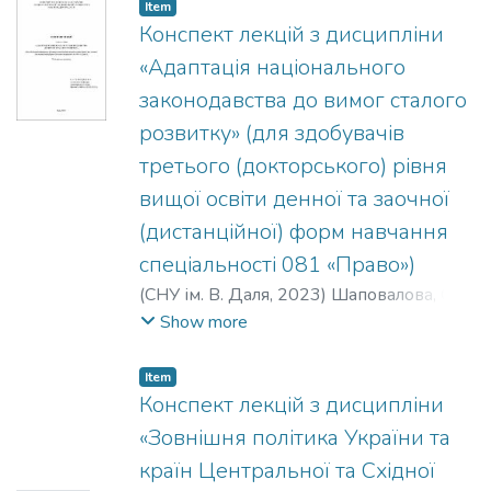
партнерства.
Item
Конспект лекцій з дисципліни
«Адаптація національного
законодавства до вимог сталого
розвитку» (для здобувачів
третього (докторського) рівня
вищої освіти денної та заочної
(дистанційної) форм навчання
спеціальності 081 «Право»)
(
СНУ ім. В. Даля
,
2023
)
Шаповалова, О.
В.
Show more
Item
Конспект лекцій з дисципліни
«Зовнішня політика України та
країн Центральної та Східної