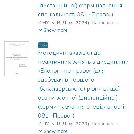
(дистанційної) форм навчання
спеціальності 081 «Право»)
(
СНУ ім. В. Даля
,
2024
)
Шаповалова, О.
В.
Show more
Item
Методичні вказівки до
практичних занять з дисципліни
«Екологічне право» (для
здобувачів першого
(бакалаврського) рівня вищої
освіти заочної (дистанційної)
форми навчання спеціальності
081 «Право»)
(
СНУ ім. В. Даля
,
2023
)
Шаповалова, О.
В.
;
Мартинова, Л. В.
;
Терещенко, С. В.
;
Show more