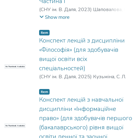
Частина І
(
СНУ ім. В. Даля
,
2023
)
Шаповалова, О.
В.
Show more
Item
Конспект лекцій з дисципліни
«Філософія» (для здобувачів
вищої освіти всіх
спеціальностей)
No Thumbnail Available
(
СНУ ім. В. Даля
,
2025
)
Кузьміна, С. Л.
Item
Конспект лекцій з навчальної
дисципліни «Інформаційне
право» (для здобувачів першого
(бакалаврського) рівня вищої
No Thumbnail Available
освіти денної та заочної