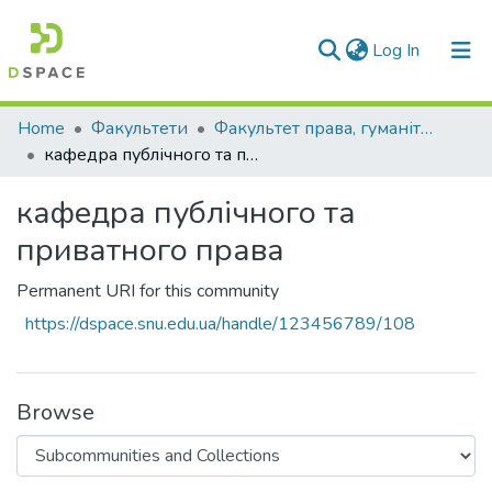
(current)
Log In
Communities & Collections
Home
Факультети
Факультет права, гуманітарних і соціальних наук
кафедра публічного та приватного права
All of DSpace
кафедра публічного та
Statistics
приватного права
Permanent URI for this community
https://dspace.snu.edu.ua/handle/123456789/108
Browse