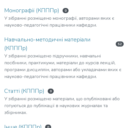
Монографії (КПППр)
0
У зібранні розміщено монографії, авторами яких є
науково-педагогічні працівники кафедри.
Навчально-методичні матеріали
52
(КПППр)
У зібранні розміщено підручники, навчальні
посібники, практикуми, матеріали до курсів лекцій,
програми дисциплін, авторами або укладачами яких є
науково-педагогічні працівники кафедри.
Статті (КПППр)
0
У зібранні розміщено матеріали, що опубліковані або
готуються до публікації в наукових журналах та
збірниках.
Інше (КПППр)
0