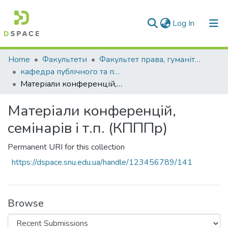
(current)
Log In
Communities & Collections
Home
Факультети
Факультет права, гуманітарних і соціальних наук
кафедра публічного та приватного права
All of DSpace
Матеріали конференцій, семінарів і т.п. (КПППр)
Statistics
Матеріали конференцій,
семінарів і т.п. (КПППр)
Permanent URI for this collection
https://dspace.snu.edu.ua/handle/123456789/141
Browse