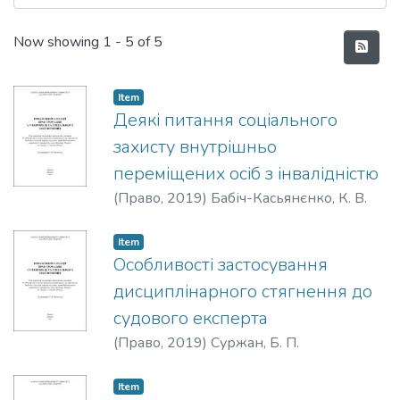
Recent Submissions
Now showing
1 - 5 of 5
Item
Деякі питання соціального
захисту внутрішньо
переміщених осіб з інвалідністю
(
Право
,
2019
)
Бабіч-Касьянєнко, К. В.
Item
Особливості застосування
дисциплінарного стягнення до
судового експерта
(
Право
,
2019
)
Суржан, Б. П.
Item