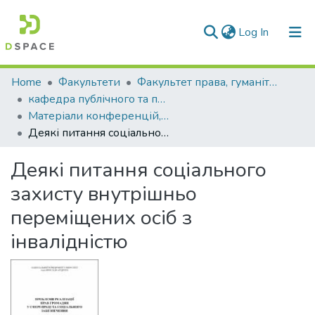
(current)
Log In
Communities & Collections
Home
Факультети
Факультет права, гуманітарних і соціальних наук
кафедра публічного та приватного права
All of DSpace
Матеріали конференцій, семінарів і т.п. (КПППр)
Деякі питання соціального захисту внутрішньо переміщених осіб з інвалідністю
Statistics
Деякі питання соціального
захисту внутрішньо
переміщених осіб з
інвалідністю