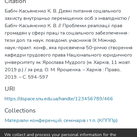
Citation
Бабіч-Касьянєнко К. В. Деякі питання соціального
захисту внутрішньо переміщених осіб з інвалідністю /
Бабіч-Касьянєнко К. В. // Проблеми реалізації прав
громадян у сфері праці та соціального забезпечення :
тези доп. та наук. повідомл. учасників IX Міжнар.
наук.‑практ. конф., яка присвячена 50‑річчю створення
кафедри трудового права Національного юридичного
університету ім. Ярослава Мудрого (м. Харків, 11 жовт.
2019 р.) / за ред. О. М. Ярошенка. – Харків : Право,
2019. – С. 594-597
URI
https://dspace.snu.edu.ua/handle/123456789/466
Collections
Матеріали конференцій, семінарів і т.п. (КПППр)
Full item page
We collect and process your personal information for the