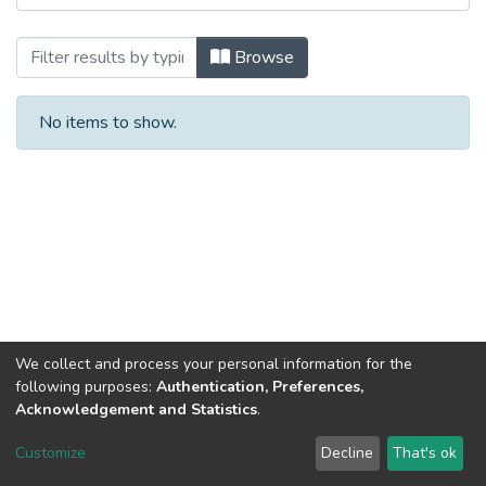
Browsing Історичні записки. Вип. 35. 2
Browse
No items to show.
We collect and process your personal information for the
following purposes:
Authentication, Preferences,
Acknowledgement and Statistics
.
Dspace & Volodymyr Dahl East Ukrainian National University
copyright © 2002-2026
LYRASIS
Customize
Decline
That's ok
Cookie settings
End User Agreement
Send Feedback