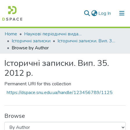
(current)
Log In
Communities & Collections
Home
Наукові періодичні видання СНУ ім. В. Даля
Історичні записки
Історичні записки. Вип. 35. 2012 р.
All of DSpace
Browse by Author
Історичні записки. Вип. 35.
2012 р.
Permanent URI for this collection
https://dspace.snu.edu.ua/handle/123456789/1125
Browse