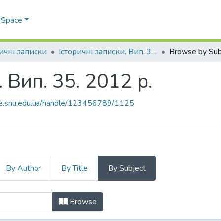
 DSpace
ричні записки
Історичні записки. Вип. 35. 2012 р.
Browse by Sub
 Вип. 35. 2012 р.
ace.snu.edu.ua/handle/123456789/1125
By Author
By Title
By Subject
и. Вип. 35. 2012 р. by Subject
Browse