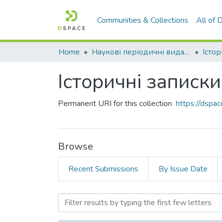
Communities & Collections
All of
Home
Наукові періодичні видання СНУ ім. В. Даля
Істо
Історичні записки.
Permanent URI for this collection
https://dsp
Browse
Recent Submissions
By Issue Date
Browsing Історичні записк