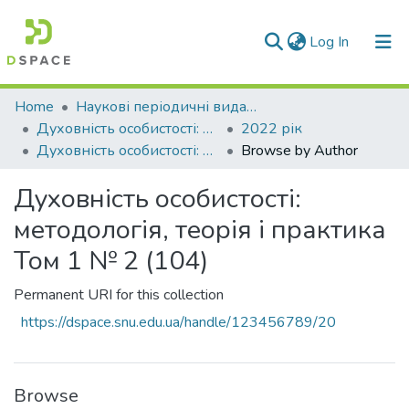
(current)
Log In
Communities & Collections
Home
Наукові періодичні видання СНУ ім. В. Даля
Духовність особистості: методологія, теорія і практика
2022 рік
All of DSpace
Духовність особистості: методологія, теорія і практика Том 1 № 2 (104)
Browse by Author
Духовність особистості:
методологія, теорія і практика
Том 1 № 2 (104)
Permanent URI for this collection
https://dspace.snu.edu.ua/handle/123456789/20
Browse