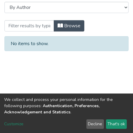
Browsing Духовність особистості: метод
Browse
No items to show.
We collect and process your personal information for the
following purposes:
Authentication, Preferences,
Acknowledgement and Statistics
.
Dspace & Volodymyr Dahl East Ukrainian National University
copyright © 2002-2026
LYRASIS
Customize
Decline
That's ok
Cookie settings
End User Agreement
Send Feedback