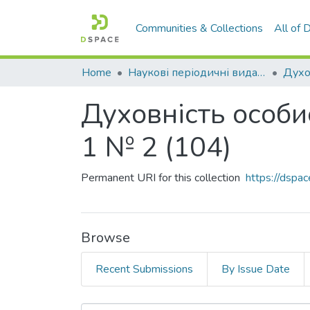
Communities & Collections
All of
Home
Наукові періодичні видання СНУ ім. В. Даля
Духовність особис
1 № 2 (104)
Permanent URI for this collection
https://dspa
Browse
Recent Submissions
By Issue Date