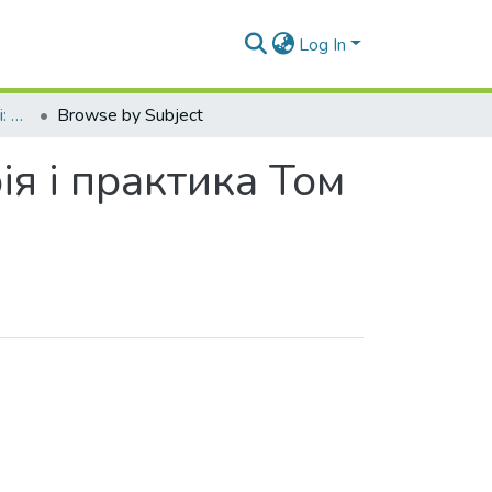
Log In
Духовність особистості: методологія, теорія і практика Том 1 № 2 (104)
Browse by Subject
ія і практика Том