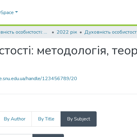
 DSpace
Духовність особистості: методологія, теорія і практика
2022 рік
тості: методологія, теор
ce.snu.edu.ua/handle/123456789/20
By Author
By Title
By Subject