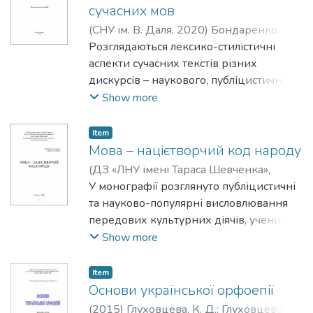
сучасних мов
(
СНУ ім. В. Даля
,
2020
)
Бондаренко, Г.
П.
Розглядаються лексико-стилістичні
;
Галенко, А. М.
;
Глуховцева, І. Я.
;
Карловас, О. А.
аспекти сучасних текстів різних
;
Кошман, І. М.
;
Кравченко, О. Л.
дискурсів – наукового, публіцистичного,
;
Куцевська, О. С.
;
Соломін, Є. О.
художнього.
Show more
Колективна монографія призначена
для філологів, лінгвістів, студентів вишів
Item
і широкого кола читачів, які цікавляться
Мова – націєтворчий код народу
питаннями функціонування мови.
(
ДЗ «ЛНУ імені Тараса Шевченка»
,
В оформленні обкладинки використано
2023
У монографії розглянуто публіцистичні
)
Глуховцева, К. Д.
;
Глуховцева, І. Я.
картину Марії Примаченко «Синій бик»,
та науково-популярні висловлювання
1947.
передових культурних діячів, учених,
письменників про мову. Аналіз
Show more
лінгвістичної афористики реалізований
в аспекті змісту висловлювань,
Item
використаних у них художніх засобів,
Основи української орфоепії
майстерності, функцій. Автори
(
2015
)
Глуховцева, К. Д.
;
Глуховцева, І.