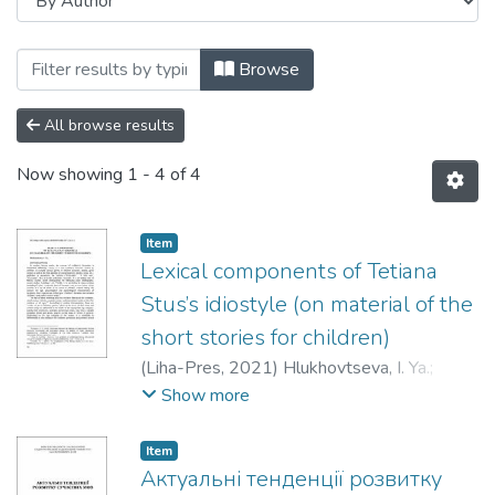
Browsing кафедра педагогіки, українськ
Browse
All browse results
Now showing
1 - 4 of 4
Item
Lexical components of Tetiana
Stus’s idiostyle (on material of the
short stories for children)
(
Liha-Pres
,
2021
)
Hlukhovtseva, I. Ya.
;
Глуховцева, І. Я.
Show more
Item
Актуальні тенденції розвитку