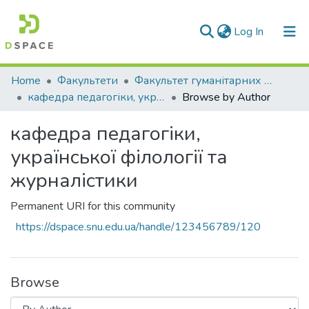
(current)
Log In
Communities & Collections
Home
Факультети
Факультет гуманітарних та соціальних наук
кафедра педагогіки, української філології та журналістики
Browse by Author
All of DSpace
кафедра педагогіки,
української філології та
журналістики
Permanent URI for this community
https://dspace.snu.edu.ua/handle/123456789/120
Browse