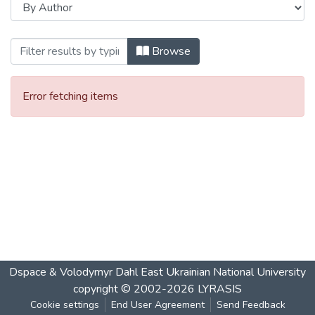
Browsing ДН-04-19 «Духовна безпека с
Browse
Error fetching items
Dspace & Volodymyr Dahl East Ukrainian National University
copyright © 2002-2026
LYRASIS
Cookie settings
End User Agreement
Send Feedback