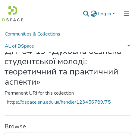
Log In
Communities & Collections
Home
All of DSpace
ДН-04-19 «Духовна безпека
студентської молоді:
теоретичний та практичний
аспекти»
Permanent URI for this collection
https://dspace.snu.edu.ua/handle/123456789/75
Browse