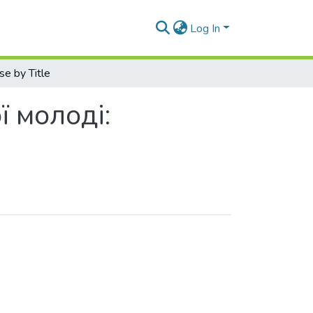
Log In
e by Title
 молоді: