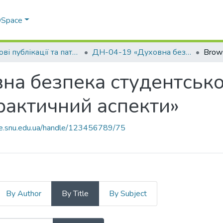
 DSpace
Наукові публікації та патенти в рамках виконання держбюджетних науково-дослідних робіт 2021 р.
ДН-04-19 «Духовна безпека студентської молоді: теоретичний та практичний аспекти»
Brows
а безпека студентської
рактичний аспекти»
ce.snu.edu.ua/handle/123456789/75
By Author
By Title
By Subject