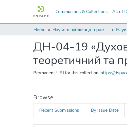
Communities & Collections
All of
Home
Наукові публікації в рамках виконання держбюджетних науково-дослідних робіт
ДН-04-19 «Духовн
теоретичний та п
Permanent URI for this collection
https://dspa
Browse
Recent Submissions
By Issue Date